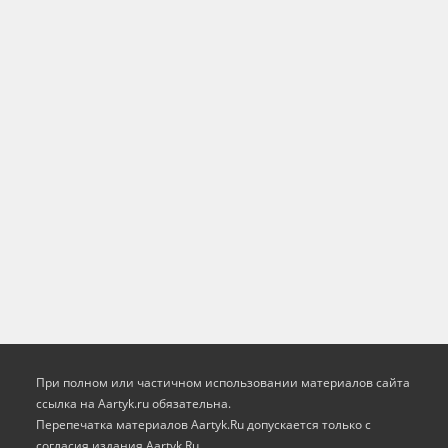
При полном или частичном использовании материалов сайта
ссылка на Aartyk.ru oбязательна.
Перепечатка материалов Aartyk.Ru допускается только с
согласия издания Aartyk.Ru.