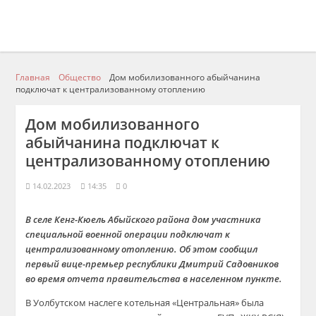
Главная
Общество
Дом мобилизованного абыйчанина
подключат к централизованному отоплению
Дом мобилизованного
абыйчанина подключат к
централизованному отоплению
14.02.2023
14:35
0
В селе Кенг-Кюель Абыйского района дом участника
специальной военной операции подключат к
централизованному отоплению. Об этом сообщил
первый вице-премьер республики Дмитрий Садовников
во время отчета правительства в населенном пункте.
В Уолбутском наслеге котельная «Центральная» была