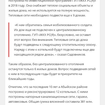
построена по инвестиционной программе ГУП «ЖКХ РС(Я)»
в 2018 году. Она снабжает теплом социальные объекты и
жилые дома, но не используется на полную мощность.
Тепловые сети необходимо подвести еще к 9 домам.
«К нам обратилась семья мобилизованного солдата.
Их дом еще не подключен к централизованному
отоплению. ГУП «ЖКХ РС(Я)», безусловно, не оставит
этот вопрос без внимания. Тепловые сети до дома
будут подведены к следующему отопительному сезону.
Наряду с этим к котельной будут подключены еще два
находящихся рядом дома», – сказал Садовников.
Таким образом, без централизованного отопления
останутся только 6 жилых домов. Вопрос подведения сетей
к ним в последующие годы будет в приоритете на
ближайшие годы.
Отметим, что за последние 10 лет а Абыйском районе
построено и реконструировано 12 котельных. С ними
построены напорные канализационные сети, гаражи,
автовесовые. Общая сумма вложений составила 381 млн.