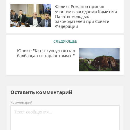
Феликс Романов принял
участие в заседании Комитета
Палаты молодых
законодателей при Совете
Федерации
СЛЕДУЮЩЕЕ
Юрист: "Кэтэх сүөһүлээх ыал
балбааҕар ыстарааптаммат"
Оставить комментарий
Комментарий