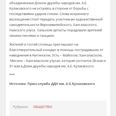
объединенные Домом дружбы народов им. А.Е.
Кулаковского не остались в стороне от борьбы с
последствиями ударов стихии.
Слова искреннего
восхищения стоит передать участникам художественной
самодеятельности
Верхневилюйского
,
Хангаласского
,
Намского
улуса. Сельские артисты порадовали зрителей
своими песнями и танцами.
Жителей и гостей столицы приглашают на
благотворительный концерт в помощь пострадавшим от
наводнения в
Амгинском
,
Усть
– Майском,
Хангаласском
,
Мегино
–
Кангаласском
улусах, которая состоится 28
мая и
31 мая в Доме дружбы народов им. А.Е. Кулаквского.
***
Источник: Пресс-служба ДДН им. А.Е.Кулаковского
Рубрики:
ОБЩЕСТВО