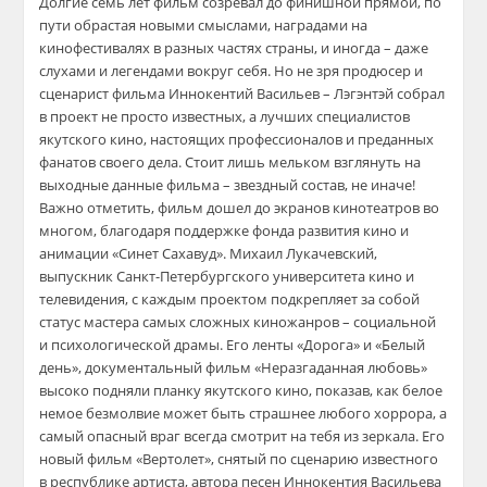
Долгие семь лет фильм созревал до финишной прямой, по
пути обрастая новыми смыслами, наградами на
кинофестивалях в разных частях страны, и иногда – даже
слухами и легендами вокруг себя. Но не зря продюсер и
сценарист фильма Иннокентий Васильев – Лэгэнтэй собрал
в проект не просто известных, а лучших специалистов
якутского кино, настоящих профессионалов и преданных
фанатов своего дела. Стоит лишь мельком взглянуть на
выходные данные фильма – звездный состав, не иначе!
Важно отметить, фильм дошел до экранов кинотеатров во
многом, благодаря поддержке фонда развития кино и
анимации «Синет Сахавуд». Михаил Лукачевский,
выпускник Санкт-Петербургского университета кино и
телевидения, с каждым проектом подкрепляет за собой
статус мастера самых сложных киножанров – социальной
и психологической драмы. Его ленты «Дорога» и «Белый
день», документальный фильм «Неразгаданная любовь»
высоко подняли планку якутского кино, показав, как белое
немое безмолвие может быть страшнее любого хоррора, а
самый опасный враг всегда смотрит на тебя из зеркала. Его
новый фильм «Вертолет», снятый по сценарию известного
в республике артиста, автора песен Иннокентия Васильева