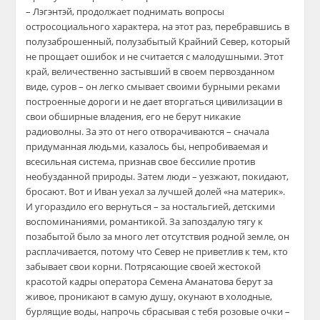
– Лэгэнтэй, продолжает поднимать вопросы
остросоциального характера, на этот раз, перебравшись в
полузаброшенный, полузабытый Крайний Север, который
не прощает ошибок и не считается с малодушными. Этот
край, величественно застывший в своем первозданном
виде, суров – он легко смывает своими бурными реками
построенные дороги и не дает вторгаться цивилизации в
свои обширные владения, его не берут никакие
радиоволны. За это от него отворачиваются – сначала
придуманная людьми, казалось бы, непробиваемая и
всесильная система, признав свое бессилие против
необузданной природы. Затем люди – уезжают, покидают,
бросают. Вот и Иван уехал за лучшей долей «на материк».
И угораздило его вернуться – за ностальгией, детскими
воспоминаниями, романтикой. За запоздалую тягу к
позабытой было за много лет отсутствия родной земле, он
расплачивается, потому что Север не приветлив к тем, кто
забывает свои корни. Потрясающие своей жестокой
красотой кадры оператора Семена Аманатова берут за
живое, проникают в самую душу, окунают в холодные,
бурлящие воды, напрочь сбрасывая с тебя розовые очки –