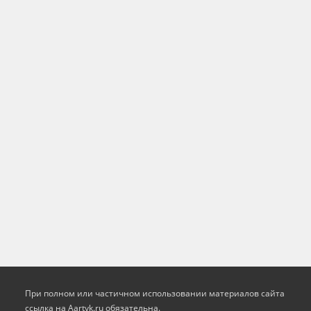
При полном или частичном использовании материалов сайта
ссылка на Aartyk.ru oбязательна.