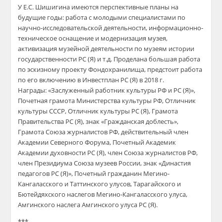
​У Е.С. Шишигина имеются перспективные планы на
будущие годы: работа с молодыми специалистами по
научно-исследовательской деятельности, информационно-
техническое оснащение и модернизация музея,
активизация музейной деятельности по музеям истории
государственности РС (Я) и т.д. Проделана большая работа
по эскизному проекту Фондохранилища, предстоит работа
по его включению в Инвестплан РС (Я) в 2018 г.
​Награды: «Заслуженный работник культуры РФ и РС (Я)»,
Почетная грамота Министерства культуры РФ, Отличник
культуры СССР, Отличник культуры РС (Я), Грамота
Правительства РС (Я), знак «Гражданская доблесть»,
Грамота Союза журналистов РФ, действительный член
Академии Северного Форума, Почетный Академик
Академии духовности РС (Я), член Союза журналистов РФ,
член Президиума Союза музеев России, знак «Династия
педагогов РС (Я)», Почетный гражданин Мегино-
Кангаласского и Таттинского улусов, Тарагайского и
Бютейдяхского наслегов Мегино-Кангаласского улуса,
Амгинского наслега Амгинского улуса РС (Я).
***