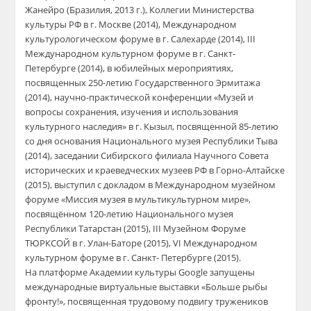
Жанейро (Бразилия, 2013 г.), Коллегии Министерства
культуры РФ в г. Москве (2014), Международном
культурологическом форуме в г. Салехарде (2014), III
Международном культурном форуме в г. Санкт-
Петербурге (2014), в юбилейных мероприятиях,
посвященных 250-летию Государственного Эрмитажа
(2014), научно-практической конференции «Музей и
вопросы сохранения, изучения и использования
культурного наследия» в г. Кызыл, посвященной 85-летию
со дня основания Национального музея Республики Тыва
(2014), заседании Сибирского филиала Научного Совета
исторических и краеведческих музеев РФ в Горно-Алтайске
(2015), выступил с докладом в Международном музейном
форуме «Миссия музея в мультикультурном мире»,
посвящённом 120-летию Национального музея
Республики Татарстан (2015), III Музейном Форуме
ТЮРКСОЙ в г. Улан-Баторе (2015), VI Международном
культурном форуме в г. Санкт- Петербурге (2015).
​На платформе Академии культуры Google запущены
международные виртуальные выставки «Больше рыбы
фронту!», посвященная трудовому подвигу тружеников