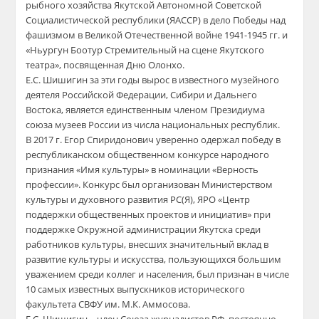
рыбного хозяйства Якутской Автономной Советской
Социалистической республики (ЯАССР) в дело Победы над
фашизмом в Великой Отечественной войне 1941-1945 гг. и
«Ньургун Боотур Стремительный на сцене Якутского
театра», посвященная Дню Олонхо.
​Е.С. Шишигин за эти годы вырос в известного музейного
деятеля Российской Федерации, Сибири и Дальнего
Востока, является единственным членом Президиума
союза музеев России из числа национальных республик.
​В 2017 г. Егор Спиридонович уверенно одержал победу в
республиканском общественном конкурсе народного
признания «Имя культуры» в номинации «Верность
профессии». Конкурс был организован Министерством
культуры и духовного развития РС(Я), ЯРО «Центр
поддержки общественных проектов и инициатив» при
поддержке Окружной администрации Якутска среди
работников культуры, внесших значительный вклад в
развитие культуры и искусства, пользующихся большим
уважением среди коллег и населения, был признан в числе
10 самых известных выпускников исторического
факультета СВФУ им. М.К. Аммосова.