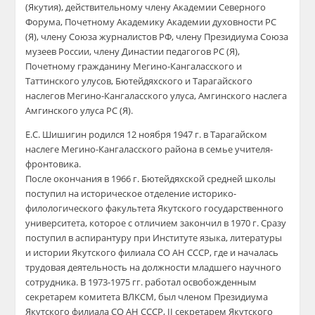
(Якутия), действительному члену Академии Северного
Форума, Почетному Академику Академии духовности РС
(Я), члену Союза журналистов РФ, члену Президиума Союза
музеев России, члену Династии педагогов РС (Я),
Почетному гражданину Мегино-Кангаласского и
Таттинского улусов, Бютейдяхского и Тарагайского
наслегов Мегино-Кангаласского улуса, Амгинского наслега
Амгинского улуса РС (Я).
​Е.С. Шишигин родился 12 ноября 1947 г. в Тарагайском
наслеге Мегино-Кангаласского района в семье учителя-
фронтовика.
​После окончания в 1966 г. Бютейдяхской средней школы
поступил на историческое отделение историко-
филологического факультета Якутского государственного
университета, которое с отличием закончил в 1970 г. Сразу
поступил в аспирантуру при Институте языка, литературы
и истории Якутского филиала СО АН СССР, где и началась
трудовая деятельность на должности младшего научного
сотрудника. В 1973-1975 гг. работал освобожденным
секретарем комитета ВЛКСМ, был членом Президиума
Якутского филиала СО АН СССР, II секретарем Якутского