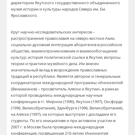
директором Якутского государственного объединенного
музея истории и культуры народов Севера им. Ем.
Ярославского.
​Круг научно-исследовательских интересов –
распространение православия на северо-востоке Азии,
социально-духовная интеграция аборигенов в российское
общество, взаимопроникновение и взаимообогащение
культур; история политической ссылки в Якутии; вопросы
теории и практики музейного дела. Им внесен
значительный вклад в возрождение православных
традиций в республике. Является автором и генеральным
координатором международной программы «Иннокентий
(Вениаминов) – просветитель Аляски и Якутии», в рамках
которой проводились международные научные
конференции в гг. Мирном (1996), Якутске (1997), Оксфорде
(1996, Великобритания), Эдинбурге (1996, Великобритания),
на Аляске (1997), на которых выступали с докладами его
студенты. По его инициативе и при активном участии в
2007 г. в Москве была проведена международная
конференция, посвященная 210-летию Иннокентия