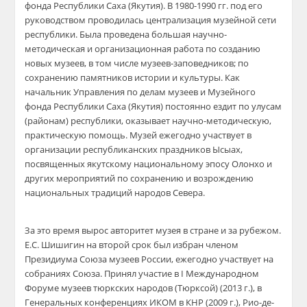
фонда Республики Саха (Якутия). В 1980-1990 гг. под его
руководством проводилась централизация музейной сети
республики. Была проведена большая научно-
методическая и организационная работа по созданию
новых музеев, в том числе музеев-заповедников; по
сохранению памятников истории и культуры. Как
начальник Управления по делам музеев и Музейного
фонда Республики Саха (Якутия) постоянно ездит по улусам
(районам) республики, оказывает научно-методическую,
практическую помощь. Музей ежегодно участвует в
организации республиканских праздников Ысыах,
посвященных якутскому национальному эпосу Олонхо и
других мероприятий по сохранению и возрождению
национальных традиций народов Севера.
​За это время вырос авторитет музея в стране и за рубежом.
Е.С. Шишигин на второй срок был избран членом
Президиума Союза музеев России, ежегодно участвует на
собраниях Союза. Принял участие в I Международном
Форуме музеев тюркских народов (Тюрксой) (2013 г.), в
Генеральных конференциях ИКОМ в КНР (2009 г.), Рио-де-