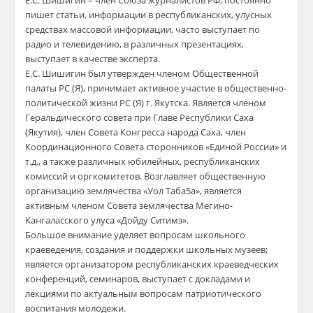
​Е.С. Шишигин – член Союза журналистов РФ, постоянно
пишет статьи, информации в республиканских, улусных
средствах массовой информации, часто выступает по
радио и телевидению, в различных презентациях,
выступает в качестве эксперта.
​Е.С. Шишигин был утвержден членом Общественной
палаты РС (Я), принимает активное участие в общественно-
политической жизни РС (Я) г. Якутска. Является членом
Геральдического совета при Главе Республики Саха
(Якутия), член Совета Конгресса народа Саха, член
Координационного Совета сторонников «Единой России» и
т.д., а также различных юбилейных, республиканских
комиссий и оргкомитетов. Возглавляет общественную
организацию землячества «Уол Таба5а», является
активным членом Совета землячества Мегино-
Кангаласского улуса «Дойду Ситимэ».
​Большое внимание уделяет вопросам школьного
краеведения, создания и поддержки школьных музеев;
является организатором республиканских краеведческих
конференций, семинаров, выступает с докладами и
лекциями по актуальным вопросам патриотического
воспитания молодежи.