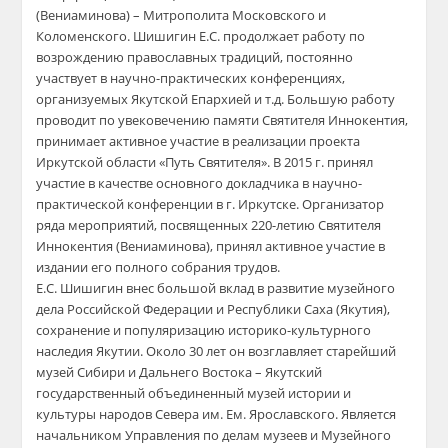
(Вениаминова) – Митрополита Московского и
Коломенского. Шишигин Е.С. продолжает работу по
возрождению православных традиций, постоянно
участвует в научно-практических конференциях,
организуемых Якутской Епархией и т.д. Большую работу
проводит по увековечению памяти Святителя Иннокентия,
принимает активное участие в реализации проекта
Иркутской области «Путь Святителя». В 2015 г. принял
участие в качестве основного докладчика в научно-
практической конференции в г. Иркутске. Организатор
ряда мероприятий, посвященных 220-летию Святителя
Иннокентия (Вениаминова), принял активное участие в
издании его полного собрания трудов.
​Е.С. Шишигин внес большой вклад в развитие музейного
дела Российской Федерации и Республики Саха (Якутия),
сохранение и популяризацию историко-культурного
наследия Якутии. Около 30 лет он возглавляет старейший
музей Сибири и Дальнего Востока – Якутский
государственный объединенный музей истории и
культуры народов Севера им. Ем. Ярославского. Является
начальником Управления по делам музеев и Музейного