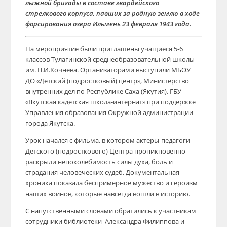
лыжной бригады в составе гвардейского
стрелкового корпуса, павших за родную землю в ходе
форсирования озера Ильмень 23 февраля 1943 года.
На мероприятие были приглашены учащиеся 5-6
классов Тулагинской среднеобразовательной школы
им. П.И.Кочнева. Организаторами выступили МБОУ
ДО «Детский (подростковый) центр», Министерство
внутренних дел по Республике Саха (Якутия), ГБУ
«Якутская кадетская школа-интернат» при поддержке
Управления образования Окружной администрации
города Якутска.
Урок начался с фильма, в котором актеры-педагоги
Детского (подросткового) Центра проникновенно
раскрыли непоколебимость силы духа, боль и
страдания человеческих судеб. Документальная
хроника показала беспримерное мужество и героизм
наших воинов, которые навсегда вошли в историю.
С напутственными словами обратились к участникам
сотрудники библиотеки Александра Филиппова и