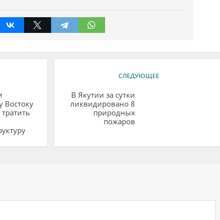
СЛЕДУЮЩЕЕ
и
В Якутии за сутки
у Востоку
ликвидировано 8
 тратить
природных
пожаров
руктуру
ий