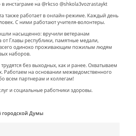
в инстаграме на @rkcso @shkola3vozrastaykt
та также работает в онлайн-режиме. Каждый день
ловек. С ними работают учителя-волонтеры.
ошли насыщенно: вручили ветеранам
 от Главы республики, памятные медали,
 всего одиноко проживающим пожилым людям
вых наборов.
трудятся без выходных, как и ранее. Охватываем
х. Работаем на основании межведомственного
бо всем партнерам и коллегам!
слуг и социальные работники здоровы.
й городской Думы