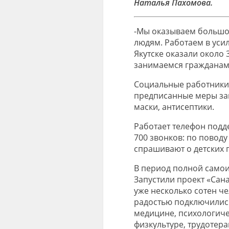
Наталья Пахомова.
-Мы оказываем большой
людям. Работаем в уси
Якутске оказали около 
занимаемся гражданами
Социальные работники
предписанные меры защ
маски, антисептики.
Работает телефон подде
700 звонков: по поводу
спрашивают о детских 
В период полной само
Запустили проект «Сан
уже несколько сотен че
радостью подключились
медицине, психологиче
физкультуре, трудотер