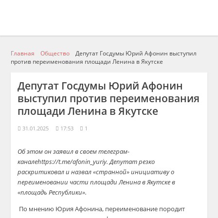
Главная
Общество
Депутат Госдумы Юрий Афонин выступил
против переименования площади Ленина в Якутске
Депутат Госдумы Юрий Афонин
выступил против переименования
площади Ленина в Якутске
31.01.2025
17:53
1
Об этом он заявил в своем
телеграм-
канале
https://t.me/afonin_yuriy
. Депутат резко
раскритиковал и назвал «странной» инициативу о
переименовании части площади Ленина в Якутске в
«площадь Республики».
По мнению Юрия
Афонина
, переименование породит