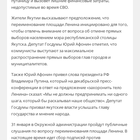
путаницу и вызовет лишние финансовые затраты,
недопустимые во время СВО.
Жители Якутии высказывают предположение, что
переименование площади Ленина инициировано для того,
чтобы отвлечь внимание от вопроса об отмене прямых
выборов населением мэра республиканской столицы
Якутска. Депутат Госдумы Юрий
Афонин
отметил, что
коммунисты выступают за максимальное
распространение прямых выборов глав городов и
муниципалитетов.
Также Юрий
Афонин
привел слова президента РФ
Владимира Путина, который на декабрьской пресс-
конференции в ответ на предложение «захоронить тело
Ленина» сказал: «Мы не должны предпринимать ни одного
шага, который бы раскалывал наше общество». Депутат
Госдумы призвал якутские власти услышать главу
государства и мнение народа.
31 января в Окружной администрации пройдут публичные
слушания по вопросу переименования площади Ленина. В
настоящее время идет сбор подписей против