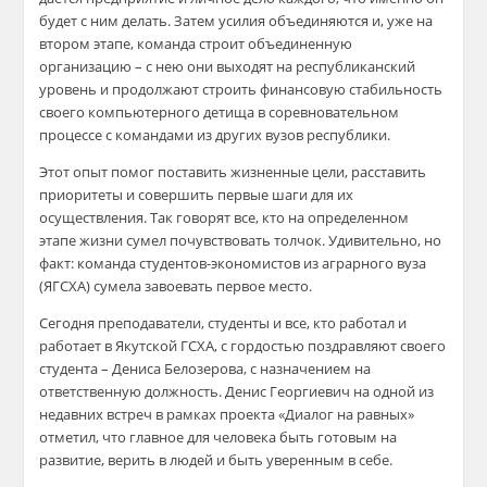
будет с ним делать.
Затем усилия объединяются и, уже на
втором этапе, команда строит объединенную
организацию – с нею они выходят на республиканский
уровень и продолжают строить финансовую стабильность
своего компьютерного детища в соревновательном
процессе с командами из других вузов республики.
Э
тот опыт помог поставить жизненные цели, расставить
приоритеты и совершить первые шаги для их
осуществления.
Так говорят все, кто на определенном
этапе жизни сумел почувствовать толчок.
Удивительно, но
факт: команда студентов-экономистов из аграрного вуза
(ЯГСХА) сумела завоевать первое место.
Сегодня преподаватели, студенты и все, кто работал и
работает в Якутской ГСХА, с гордостью поздравляют своего
студента – Дениса Белозерова, с назначением на
ответственную должность.
Денис Георгиевич на одной из
недавних встреч в рамках проекта «Диалог на равных»
отметил, что главное для человека быть готовым на
развитие, верить в людей и быть уверенным в себе.