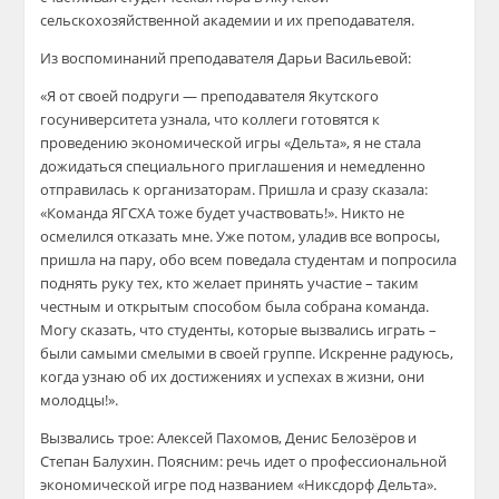
сельскохозяйственной академии
и их преподавателя
.
Из воспоминаний преподавателя Дарьи Васильевой:
«Я от своей подруги — преподавателя Якутского
госуниверситета узнала, что коллеги готовятся к
проведению экономической игры «Дельта», я не стала
дожидаться специального приглашения и немедленно
отправилась к организаторам. Пришла и сразу сказала:
«Команда ЯГСХА тоже будет участвовать!». Никто не
осмелился отказать мне. Уже потом, уладив все вопросы,
пришла на пару, обо всем поведала студентам и попросила
поднять руку тех, кто желает принять участие – таким
честным и открытым способом была собрана команда.
Могу сказать, что студенты, которые вызвались играть –
были самыми смелыми в своей группе. Искренне радуюсь,
когда узнаю об их достижениях и успехах в жизни, они
молодцы!».
Вызвались трое: Алексей Пахомов, Денис Белозёров и
Степан
Балухин
. Поясним: речь идет о профессиональной
экономической игре под названием «Никсдорф Дельта».