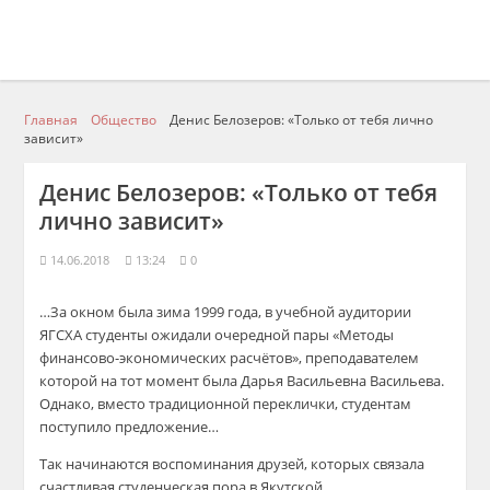
Главная
Общество
Денис Белозеров: «Только от тебя лично
зависит»
Денис Белозеров: «Только от тебя
лично зависит»
14.06.2018
13:24
0
…За окном была зима 1999 года, в учебной аудитории
ЯГСХА
студенты ожидали очередной пары «Методы
финансово-экономических расчётов», преподавателем
которой на тот момент была Дарья Васильевна Васильева.
Однако, вместо традиционной переклички, студентам
поступило предложение…
Так начина
ю
тся
воспоминания
друзей
,
которых связала
счастливая студенческая пора в Якутской