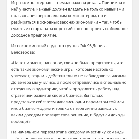
Игра компьютерная — немаловажная деталь. Принимая в
ней участие, каждый должен владеть не только навыками
пользования персональным компьютером, но и
разбираться в основных законах экономики – так, чтобы
суметь из
стартапа
за короткий срок построить стабильное
доходное предприятие.
Из воспоминаний студента группы ЭФ-96 Дениса
Белозёрова:
«На тот момент, наверное, сложно было представить, что
есть такие экономические игры, которые настолько
увлекают, ведь мы действительно не наблюдали за часами.
До вечера мы учились, а после отправлялись в специально
отведенную аудиторию, чтобы продолжить работу над
стратегией развития своего бизнеса. Вы только
представьте себе: всем давались одни параметры той или
иной
бизнес-модели
и только от тебя лично зависит, к
каким доходам приведет твое решение, и будут ли доходы
вообще?».
На начальном первом этапе каждому участнику команды
даётся предприятие и личное дело каждого, что именно он