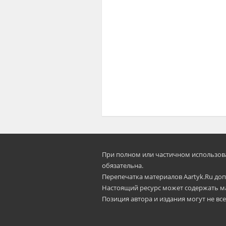
При полном или частичном использован
oбязательна.
Перепечатка материалов Aartyk.Ru допу
Настоящий ресурс может содержать м
Позиция автора и издания могут не все