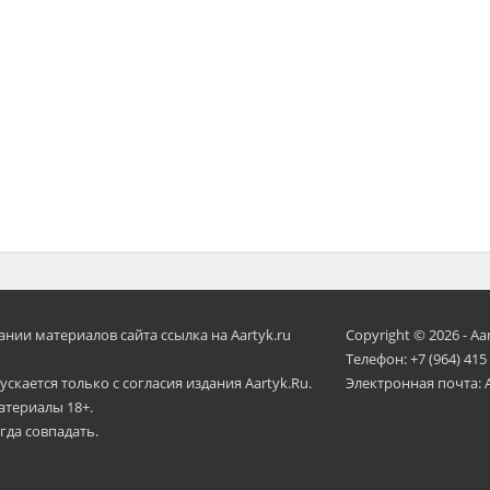
ии материалов сайта ссылка на Aartyk.ru
Copyright © 2026 - Aa
Телефон: +7 (964) 415
скается только с согласия издания Aartyk.Ru.
Электронная почта: 
атериалы 18+.
гда совпадать.