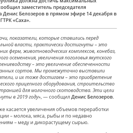
публика должна достичь максимальных
 сообщил заместитель председателя
а Денис Белозеров в прямом эфире
14 декабря в
ГТРК «Саха».
ачи, показатели, которые ставились перед
льной власти, практически достигнуты – это
их ферм, животноводческих комплексов, конебаз,
ого осеменения, увеличения поголовья якутского
тениеводству – это увеличение обеспеченности
ванных сортов. Мы промежуточно выставили
атели, и их тоже достигаем – это приобретение
еского прицепного оборудования, строительство
х траншей для молочного скотоводства. Эти цели
нуты в 2019 году
», — сообщил
Денис Белозеров
.
акже касается увеличения объемов переработки
ции – молока, мяса, рыбы и по недавно
ниям – меду и дикорастущему сырью.