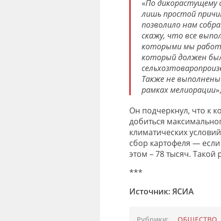
«
По дикорастущему с
лишь простой причи
позволило нам собр
скажу, что все выпол
которыми мы работае
который должен бы
сельхозтоваропроиз
Также не выполнены 
рамках мелиорации
»
Он подчеркнул, что к 
добиться максимального
климатических условий
сбор картофеля — если 
этом – 78 тысяч. Тако
***
Источник: ЯСИА
Рубрики:
ОБЩЕСТВО