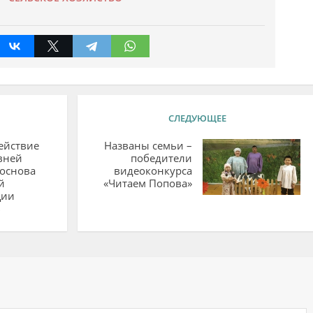
СЛЕДУЮЩЕЕ
ействие
Названы семьи –
вней
победители
 основа
видеоконкурса
й
«Читаем Попова»
ции
в
ий