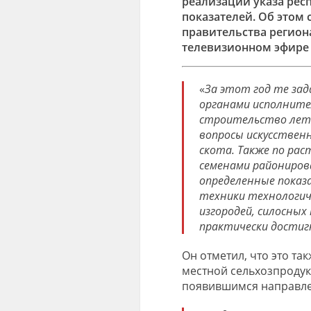
реализации указа рес
показателей. Об этом
правительства регион
телевизионном эфире 
«
За этот год те зад
органами исполните
строительство летн
вопросы искусственн
скота. Также по рас
семенами райониро
определенные показ
техники технологич
изгородей, силосны
практически достиг
Он отметил, что это т
местной сельхозпродук
появившимся направле