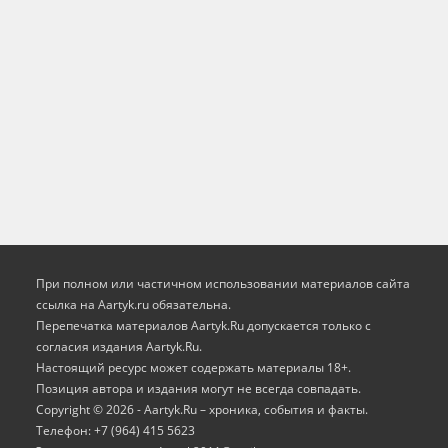
При полном или частичном использовании материалов сайта
ссылка на Aartyk.ru oбязательна.
Перепечатка материалов Aartyk.Ru допускается только с
согласия издания Aartyk.Ru.
Настоящий ресурс может содержать материалы 18+.
Позиция автора и издания могут не всегда совпадать.
Copyright © 2026 - Aartyk.Ru – хроника, события и факты.
Телефон: +7 (964) 415 5623