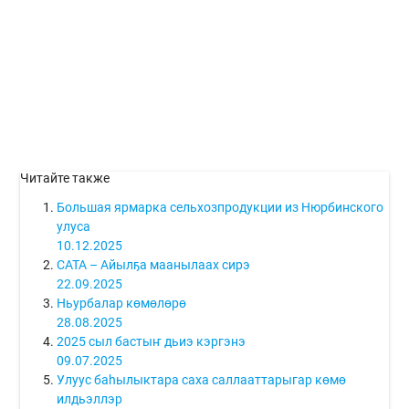
Читайте также
Большая ярмарка сельхозпродукции из Нюрбинского
улуса
10.12.2025
САТА – Айылҕа маанылаах сирэ
22.09.2025
Ньурбалар көмөлөрө
28.08.2025
2025 сыл бастыҥ дьиэ кэргэнэ
09.07.2025
Улуус баһылыктара саха саллааттарыгар көмө
илдьэллэр