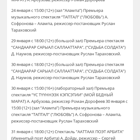
24 января с 15:00 (12+) (зал “Алампа”) Премьера
музыкального спектакля “ТАПТАЛ” (“ЛЮБОВЬ”) А.
Софронова – Алампа, режиссер-постановщик Руслан
Тараховский
29 января с 18:00 (12+) (большой зал) Премьера спектакля
“САНДААРАР САРЫАЛ САЛЛААТТАРА”, (“СУДЬБА СОЛДАТА”)
Д. Наумов, режиссер-постановщик Руслан Тараховский.
30 января с 18:00 (12+) (большой зал) Премьера спектакля
“САНДААРАР САРЫАЛ САЛЛААТТАРА”, (“СУДЬБА СОЛДАТА”)
Д. Наумов, режиссер-постановщик Руслан Тараховский
30 января с 15:00 (16+) (лабораторный зал) Премьера
спектакля “ҮС ТҮҮННЭЭХ КЭПСЭТИИ” (МОЙ БЕДНЫЙ
МАРАТ) А. Арбузова, режиссер Роман Дорофеев 30 января с
15:00 (12+) (зал “Алампа”) Премьера музыкального
спектакля “ТАПТАЛ” (“ЛЮБОВЬ”) А. Софронова – Алампа,
режиссер-постановщик Руслан Тараховский
31 января с 18:00 (12+) Спектакль “ААТТААХ ПОЭТ АРБИТА”
(Именитый поэт Арбита) А. Дойду, режиссер – Сергей