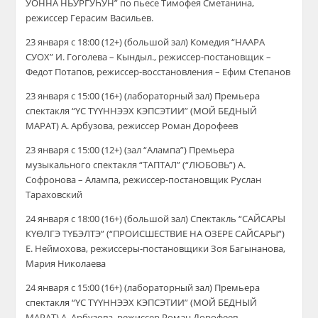
УОННА НЬУРГУҺУН” по пьесе Тимофея Сметанина,
режиссер Герасим Васильев.
23 января с 18:00 (12+) (большой зал) Комедия “НААРА
СУОХ” И. Гоголева – Кындыл., режиссер-постановщик –
Федот Потапов, режиссер-восстановления – Ефим Степанов
23 января с 15:00 (16+) (лабораторный зал) Премьера
спектакля “ҮС ТҮҮННЭЭХ КЭПСЭТИИ” (МОЙ БЕДНЫЙ
МАРАТ) А. Арбузова, режиссер Роман Дорофеев
23 января с 15:00 (12+) (зал “Алампа”) Премьера
музыкального спектакля “ТАПТАЛ” (“ЛЮБОВЬ”) А.
Софронова – Алампа, режиссер-постановщик Руслан
Тараховский
24 января с 18:00 (16+) (большой зал) Спектакль “САЙСАРЫ
КҮӨЛГЭ ТҮБЭЛТЭ” (“ПРОИСШЕСТВИЕ НА ОЗЕРЕ САЙСАРЫ”)
Е. Неймохова, режиссеры-постановщики Зоя Багынанова,
Мария Николаева
24 января с 15:00 (16+) (лабораторный зал) Премьера
спектакля “ҮС ТҮҮННЭЭХ КЭПСЭТИИ” (МОЙ БЕДНЫЙ
МАРАТ) А. Арбузова, режиссер Роман Дорофеев