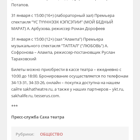
Потапов.
31 января с 15:00 (16+) (лабораторный зал) Премьера
спектакля “ҮС ТҮҮННЭЭХ КЭПСЭТИИ” (МОЙ БЕДНЫЙ
МАРАТ) А. Арбузова, режиссер Роман Дорофеев
31 января с 15:00 (12+) (зал “Алампа”) Премьера
музыкального спектакля “ТАПТАЛ” (“ЛЮБОВЬ”) А.
Софронова – Алампа, режиссер-постановщик Руслан
Тараховский
Билеты можно приобрести в кассе театра – ежедневно с
10:00 до 18:00. Бронирование осуществляется по телефонам
34-13-31, 34-33-26, онлайн – покупка доступна на нашем
сайте sakhatheatre.ru, а также у наших партнеров – ykt.ru,
sakhalife.ru, tesserus.com.
***
Пресс-служба Саха театра
Рубрики:
ОБЩЕСТВО