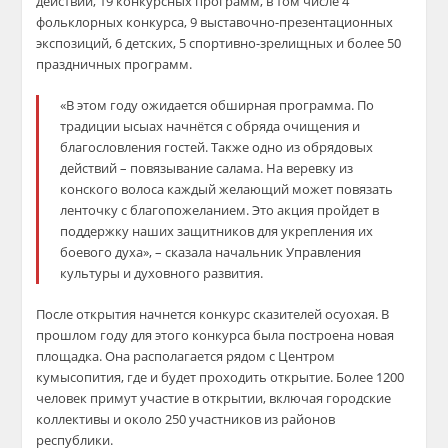
действий, 19 конкурсных программ, в том числе 4
фольклорных конкурса, 9 выставочно-презентационных
экспозиций, 6 детских, 5 спортивно-зрелищных и более 50
праздничных программ.
«В этом году ожидается обширная программа. По
традиции ысыах начнётся с обряда очищения и
благословления гостей. Также одно из обрядовых
действий – повязывание салама. На веревку из
конского волоса каждый желающий может повязать
ленточку с благопожеланием. Это акция пройдет в
поддержку наших защитников для укрепления их
боевого духа», – сказала начальник Управления
культуры и духовного развития.
После открытия начнется конкурс сказителей осуохая. В
прошлом году для этого конкурса была построена новая
площадка. Она располагается рядом с Центром
кумысопития, где и будет проходить открытие. Более 1200
человек примут участие в открытии, включая городские
коллективы и около 250 участников из районов
республики.