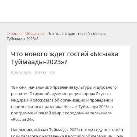
Главная
Общество
Что нового ждет гостей «Ысыаха
Туймаады-2023»?
Что нового ждет гостей «Ысыаха
Туймаады-2023»?
20.06.2023
09:18
0
19 июня, начальник Управления культуры и духовного
развития Окружной администрации города Якутска
Индира Ли рассказала об организации и проведении
национального праздника «Ысыах Туймаады-2023» в
программе «Прямой эфир с городом» на телеканале
«Россия 24».
Напомним, «Ысыах Туймаады-2023» в этом году посвящён
Году педагога и наставника в Российской Федерации, Году