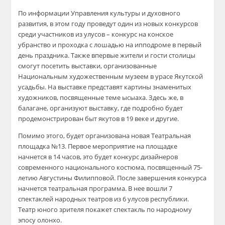
По информации Управления культуры и духовного
развития, в этом году проведут один из новых конкурсов
среди участников из улусов – конкурс на конское
убранство и проходка с лошадью на ипподроме в первый
день праздника. Также впервые жители и гости столицы
смогут посетить выставки, организованные
Национальным художественным музеем в урасе Якутской
усадьбы. На выставке представят картины знаменитых
художников, посвященные теме ысыаха. Здесь же, в
балагане, организуют выставку, где подробно будет
продемонстрирован быт якутов в 19 веке и другие.
Помимо этого, будет организована новая Театральная
площадка №13. Первое мероприятие на площадке
начнется в 14 часов, это будет конкурс дизайнеров
современного национального костюма, посвященный 75-
летию Августины Филипповой. После завершения конкурса
начнется театральная программа. В нее вошли 7
спектаклей народных театров из 6 улусов республики.
Театр юного зрителя покажет спектакль по народному
эпосу олонхо.