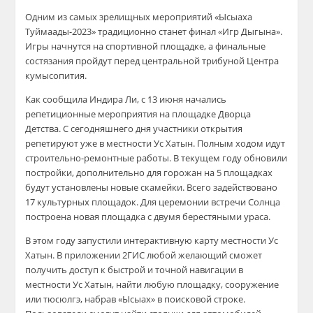
Одним из самых зрелищных мероприятий «Ысыаха
Туймаады-2023» традиционно станет финал «Игр Дыгына».
Игры начнутся на спортивной площадке, а финальные
состязания пройдут перед центральной трибуной Центра
кумысопития.
Как сообщила Индира Ли, с 13 июня начались
репетиционные мероприятия на площадке Дворца
Детства. С сегодняшнего дня участники открытия
репетируют уже в местности Ус Хатын. Полным ходом идут
строительно-ремонтные работы. В текущем году обновили
постройки, дополнительно для горожан на 5 площадках
будут установлены новые скамейки. Всего задействовано
17 культурных площадок. Для церемонии встречи Солнца
построена новая площадка с двумя берестяными ураса.
В этом году запустили интерактивную карту местности Ус
Хатын. В приложении 2ГИС любой желающий сможет
получить доступ к быстрой и точной навигации в
местности Ус Хатын, найти любую площадку, сооружение
или тюсюлгэ, набрав «Ысыах» в поисковой строке.