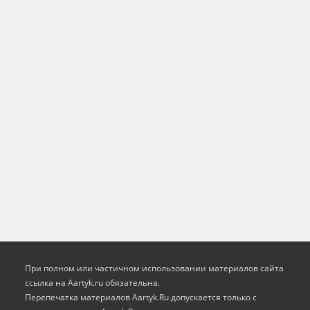
При полном или частичном использовании материалов сайта
ссылка на Aartyk.ru oбязательна.
Перепечатка материалов Aartyk.Ru допускается только с