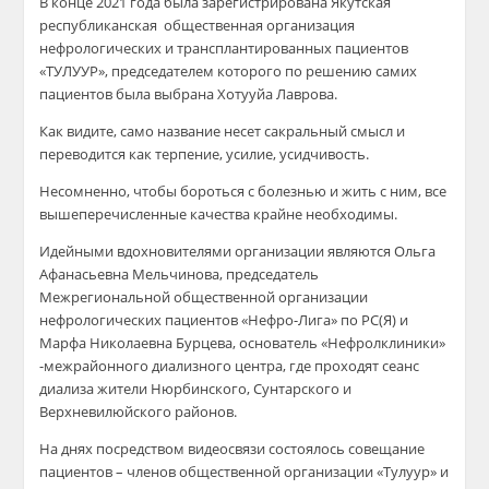
В конце 2021 года была зарегистрирована
Якутская
республиканская общественная организация
нефрологических и трансплантированных пациентов
«ТУЛУУР», председателем которого по решению самих
пациентов была выбрана Хотууйа Лаврова.
Как видите, само название несет сакральный смысл и
переводится как терпение, усилие, усидчивость.
Несомненно, чтобы бороться с болезнью и жить с ним, все
вышеперечисленные качества крайне необходимы.
Идейными вдохновителями организации являются Ольга
Афанасьевна Мельчинова, председатель
Межрегиональной общественной организации
нефрологических пациентов «Нефро-Лига» по РС(Я) и
Марфа Николаевна Бурцева, основатель «Нефролклиники»
-межрайонного диализного центра, где проходят сеанс
диализа жители Нюрбинского, Сунтарского и
Верхневилюйского районов.
На днях посредством видеосвязи состоялось совещание
пациентов – членов общественной организации «Тулуур» и