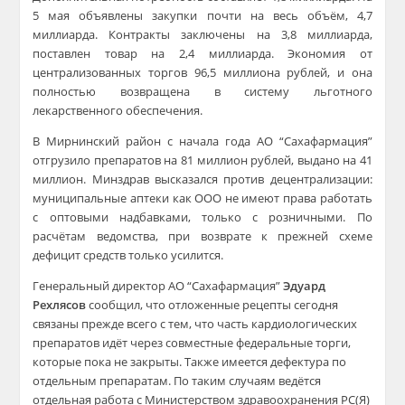
5 мая объявлены закупки почти на весь объём, 4,7
миллиарда. Контракты заключены на 3,8 миллиарда,
поставлен товар на 2,4 миллиарда. Экономия от
централизованных торгов 96,5 миллиона рублей, и она
полностью возвращена в систему льготного
лекарственного обеспечения.
В Мирнинский район с начала года АО “Сахафармация”
отгрузило препаратов на 81 миллион рублей, выдано на 41
миллион. Минздрав высказался против децентрализации:
муниципальные аптеки как ООО не имеют права работать
с оптовыми надбавками, только с розничными. По
расчётам ведомства, при возврате к прежней схеме
дефицит средств только усилится.
Генеральный директор АО “Сахафармация”
Эдуард
Рехлясов
сообщил, что отложенные рецепты сегодня
связаны прежде всего с тем, что часть кардиологических
препаратов идёт через совместные федеральные торги,
которые пока не закрыты.
Также имеется дефектура по
отдельным препаратам. По таким случаям ведётся
отдельная работа с Министерством здравоохранения РС(Я)