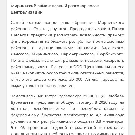
Мирнинский район: первый разговор после
централизации
Самый острый вопрос дня: обращение Мирнинского
районного Совета депутатов. Председатель совета
Павел
Шелехов
предложил рассмотреть возможность прямого
финансирования из бюджета республики промышленных
районов с муниципальными аптеками: Алданского,
Ленского, Мирнинского, Нерюнгринского, Нюрбинского.
По его словам, после централизации поставки лекарств в
район замедлились. К апрелю в ООО “Центральная аптека
№ 66” накопилось около трёх тысяч отложенных рецептов,
к маю эта цифра снизилась до 300. Аптека перешла на
выдачу только по факту наличия.
Заместитель министра здравоохранения РС(Я)
Любовь
Бурнашева
представила общую картину. В 2026 году на
льготное лекобеспечение по республиканскому и
федеральному бюджетам предусмотрено 4,7 миллиарда
рублей, из них республиканского бюджета 3,8 миллиарда.
Это 68 процентов годовой нормативной потребности.
Дополнительная потребность составляет 1,8 миллиарда. На