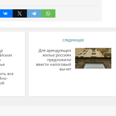
СЛЕДУЮЩЕЕ
др
Для арендующих
 Ысыах
жилье россиян
в
предложили
ье
ввести налоговый
вычет
ить все
Яно-
ой
ий