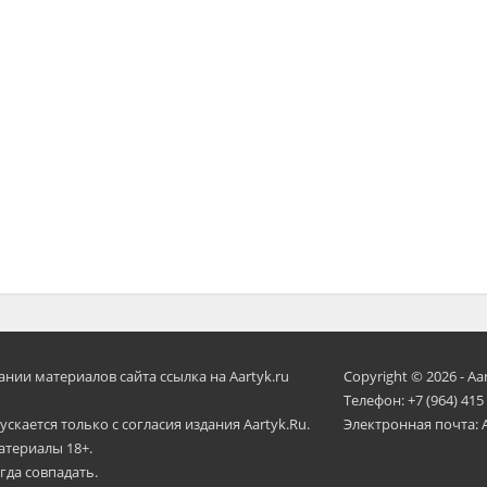
ии материалов сайта ссылка на Aartyk.ru
Copyright © 2026 - Aa
Телефон: +7 (964) 415
скается только с согласия издания Aartyk.Ru.
Электронная почта: 
атериалы 18+.
гда совпадать.