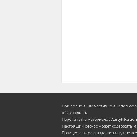
При полном или частичном использован
oбязательна.
Перепечатка материалов Aartyk.Ru допу
Настоящий ресурс может содержать м
Позиция автора и издания могут не все