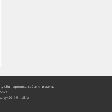
rtyk.Ru – хроника, события и факты.
 5623
Aartyk2011@mail.ru