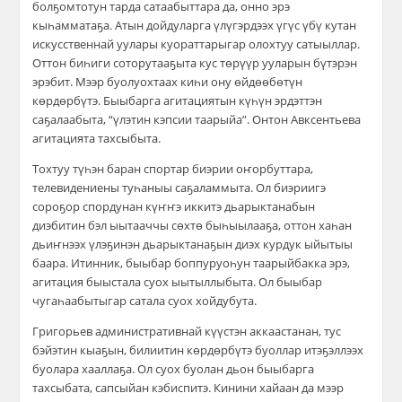
болҕомтотун тарда сатаабыттара да, онно эрэ
кыһамматаҕа. Атын дойдуларга үлүгэрдээх үгүс үбү кутан
искусственнай уулары куораттарыгар олохтуу сатыыллар.
Оттон биһиги соторутааҕыта кус төрүүр ууларын бүтэрэн
эрэбит. Мээр буолуохтаах киһи ону өйдөөбөтүн
көрдөрбүтэ. Быыбарга агитациятын күһүн эрдэттэн
саҕалаабыта, “үлэтин кэпсии таарыйа”. Онтон Авксентьева
агитацията тахсыбыта.
Тохтуу түһэн баран спортар биэрии оҥорбуттара,
телевидениены туһаныы саҕаламмыта. Ол биэриигэ
сороҕор спордунан күҥҥэ иккитэ дьарыктанабын
диэбитин бэл ыытааччы сөхтө быһыылааҕа, оттон хаһан
дьиҥнээх үлэҕинэн дьарыктанаҕын диэх курдук ыйытыы
баара. Итинник, быыбар боппуруоһун таарыйбакка эрэ,
агитация быыстала суох ыытыллыбыта. Ол быыбар
чугаһаабытыгар сатала суох хойдубута.
Григорьев административнай күүстэн аккаастанан, тус
бэйэтин кыаҕын, билиитин көрдөрбүтэ буоллар итэҕэллээх
буолара хааллаҕа. Ол суох буолан дьон быыбарга
тахсыбата, сапсыйан кэбиспитэ. Кинини хайаан да мээр