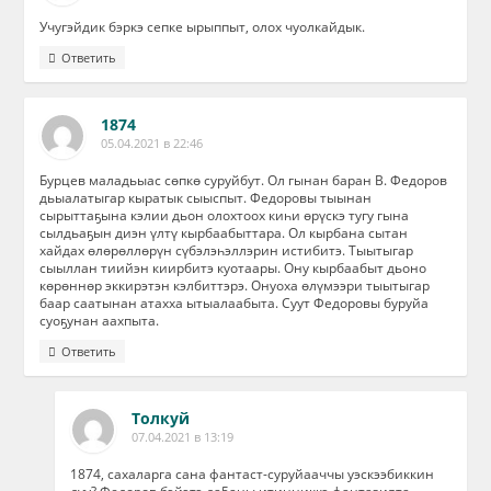
Учугэйдик бэркэ сепке ырыппыт, олох чуолкайдык.
Ответить
1874
05.04.2021 в 22:46
Бурцев маладьыас сөпкө суруйбут. Ол гынан баран В. Федоров
дьыалатыгар кыратык сыыспыт. Федоровы тыынан
сырыттаҕына кэлии дьон олохтоох киһи өрүскэ тугу гына
сылдьаҕын диэн үлтү кырбаабыттара. Ол кырбана сытан
хайдах өлөрөллөрүн сүбэлэһэллэрин истибитэ. Тыытыгар
сыыллан тиийэн киирбитэ куотаары. Ону кырбаабыт дьоно
көрөннөр эккирэтэн кэлбиттэрэ. Онуоха өлүмээри тыытыгар
баар саатынан атахха ытыалаабыта. Суут Федоровы буруйа
суоҕунан аахпыта.
Ответить
Толкуй
07.04.2021 в 13:19
1874, сахаларга сана фантаст-суруйааччы уэскээбиккин