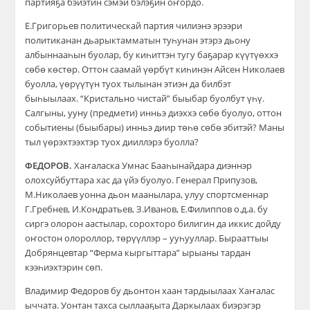
партияҕа бэйэтин сэмэй бэлэҕин оҥордо.
Е.Григорьев политическай партия чилиэнэ эрээри
политиканан дьарыктамматын туһунан этэрэ дьону
албыннааһын буолар, бу киһиттэн тугу баҕарар күүтүөххэ
сөбө көстөр. Оттон саамай үөрбүт киһинэн Айсен Николаев
буолла, үөрүүтүн туох тылынан этиэн да билбэт
быһыылаах. “Кристально чистай” быыбар буолбут үһү.
Салгыны, ууну (предмети) инньэ диэххэ сөбө буолуо, оттон
событиены (быыбары) инньэ диир төһө сөбө эбитэй? Маны
тыл үөрэхтээхтэр туох дииллэрэ буолла?
ФЕДОРОВ.
Хаҥаласка Умнас Бааһынайдара диэннэр
олохсуйбуттара хас да үйэ буолуо. Генерал Припузов,
М.Николаев уонна дьон маанылара, улуу спортсменнар
Г.Гребнев, И.Кондратьев, З.Иванов, Е.Филиппов о.д.а. бу
сиргэ олорон аастылар, сорохторо билигин да иккис дойду
оҥостон олороллор, төрүүллэр – ууһууллар. Бырааттыы
Добрянцевтар “Ферма кыргыттара” ырыаны тардан
кээһиэхтэрин сөп.
Владимир Федоров бу дьонтон хаан тардыылаах Хаҥалас
ыччата. Уонтан тахса сыллааҕыта Даркылаах биэрэгэр