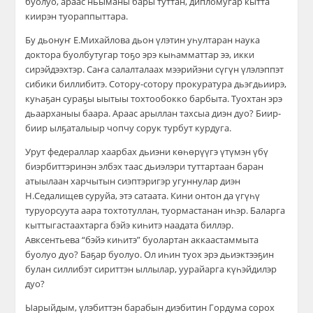
буолуо, араас ньыманы бары туттан, дипломугар кытта
киирэн туораппыттара.
Бу дьонуҥ Е.Михайлова дьон үлэтин уһултаран наука
доктора буолбутугар тоҕо эрэ кыһамматтар ээ, икки
сирэйдээхтэр. Саҥа салалталаах мээрийэни сүгүн үлэлэппэт
сибики биллибитэ. Сотору-сотору прокуратура дьэгдьиирэ,
куһаҕан сураҕы ыытыы тохтообокко барбыта. Туохтан эрэ
дьаарханыы баара. Араас арыллан тахсыа диэн дуо? Биир-
биир ылҕаталыыр чопчу сорук турбут курдуга.
Урут федераллар хаарбах дьиэни көһөрүүгэ үтүмэн үбү
биэрбиттэринэн элбэх таас дьиэлэри туттартаан баран
атыылаан харчытын сиэптэригэр угуннулар диэн
Н.Седалищев суруйа, этэ сатаата. Кини онтон да үгүһү
туруорсуута аара тохтотуллан, туормастанан иһэр. Баларга
кыттыгастаахтарга бэйэ киһитэ наадата биллэр.
Авксентьева “бэйэ киһитэ” буолартан аккаастаммыта
буолуо дуо? Баҕар буолуо. Ол иһин туох эрэ дьиэктээҕин
булан силлибэт сириттэн ыллылар, уурайарга күһэйдилэр
дуо?
Ыарыйдым, үлэбиттэн барабын диэбитин Гордума сорох