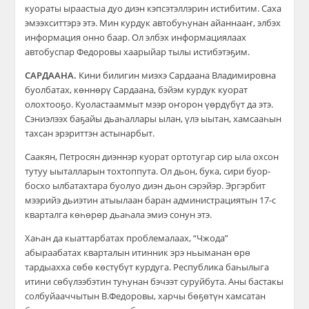
куораты ыраастыа дуо диэн кэпсэтэллэрин истибитим. Саха
эмээхситтэрэ этэ. Мин курдук автобуһунан айаннааҥ, элбэх
информация онно баар. Ол элбэх информациялаах
автобуспар Федоровы хаарыйар тылы истибэтэҕим.
САРДААНА.
Кини билигин миэхэ Сардаана Владимировна
буолбатах, көннөрү Сардаана, бэйэм курдук куорат
олохтооҕо. Куоластааммыт мээр оҥорон үөрдүбүт да этэ.
Сэниэлээх баҕайы дьаһаллары ылан, үлэ ыытан, хамсааһын
тахсан эрэриттэн астынарбыт.
Саакян, Петросян диэннэр куорат ортотугар сир ыла охсон
тутуу ыыталларын тохтоппута. Ол дьон, бука, сири буор-
босхо ылбатахтара буолуо диэн дьон сэрэйэр. Эргэрбит
мээрийэ дьиэтин атыылаан баран администрациятын 17-с
кварталга көһөрөр дьаһала эмиэ сонун этэ.
Хаһан да кыаттарбатах проблемалаах, “Чжода”
абыраабатах кварталын итинник эрэ ньыманан өрө
тардыахха сөбө көстүбүт курдуга. Республика баһылыга
итини сөбүлээбэтин туһунан бэчээт суруйбута. Аны бастакы
солбуйааччытын В.Федоровы, харчы бөҕөтүн хамсатан