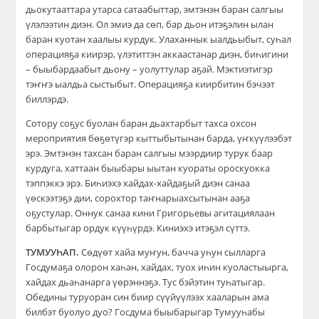
дьокутааттара утарса сатаабыттар, эмтэнэн баран салгыы
үлэлээтин диэн. Ол эмиэ да сөп, бар дьон итэҕэлин ылан
баран куотан хаалыы курдук. Улаханнык ыалдьыбыт, суһал
операцияҕа киирэр, үлэтиттэн аккаастанар диэн, биһигини
– быыбардаабыт дьону – уолуттулар аҕай. Мэктиэтигэр
тэҥҥэ ыалдьа сыстыбыт. Операцияҕа киирбитин бэчээт
биллэрдэ.
Сотору соҕус буолан баран дьахтарбыт тахса охсон
мероприятия бөҕөтүгэр кыттыбытынан барда, үҥкүүлээбэт
эрэ. Эмтэнэн тахсан баран салгыы мээрдиир турук баар
курдуга, хаттаан быыбары ыытан куораты ороскуокка
тэппэккэ эрэ. Биһиэхэ хайдах-хайдаҕый диэн санаа
үөскээтэҕэ дии, сорохтор таҥнарыахсытынан ааҕа
оҕустулар. Оннук санаа кини Григорьевы агитациялаан
барбытыгар ордук күүһүрдэ. Киниэхэ итэҕэл сүттэ.
ТУМУУҺАП.
Сөдүөт хайа муҥун, бачча уһун сылларга
Госдумаҕа олорон хаһан, хайдах, туох иһин куоластыырга,
хайдах дьаһанарга үөрэннэҕэ. Тус бэйэтин туһатыгар.
Обедины туруоран син биир сүүйүүлээх хааларын ама
билбэт буолуо дуо? Госдума быыбарыгар Тумууһабы