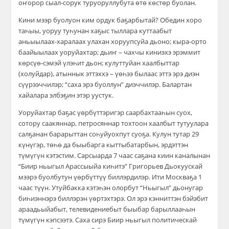
оҥорор сыал-сорук туруоруллубута өтө көстөр буолан.
Кини мээр буолуон ким ордук баҕарбытай? Обедин хоро
таһыы, уоруу туһунан хаҕыс тыллара куттаабыт
аньыылаах-харалаах улахан хоруупсуйа дьоно; кыра-орто
баайыылаах уоруйахтар; дьиҥ – чахчы киниэхэ эрэммит
көрсүө-сэмэй үлэһит дьон; кулуттуйан хаалбыттар
(холуйдар), атыннык эттэххэ – үөһээ былаас эттэ эрэ диэн
сүүрээччилэр; “саха эрэ буоллун” диэччилэр. Балартан
хайалара элбэҕин этэр уустук.
Уоруйахтар баҕас үөрбүттэригэр саарбахтааһын суох,
сотору саакяннар, петросяннар тохтоон хаалбыт тутуулара
салҕанан барарыттан соһуйуохпут суоҕа. Кулун тутар 29
күнүгэр, төһө да быыбарга кыттыбатарбын, эрдэттэн
түмүгүн кэтэстим. Сарсыарда 7 чаас саҕана киин каналынан
“Биир ньыгыл Арассыыйа киһитэ” Григорьев Дьокуускай
мээрэ буолбутун үөрбүттүү биллэрдилэр. Ити Москваҕа 1
чаас түүн. Утуйбакка кэтэһэн олорбут “Ньыгыл” дьонугар
биһиэннэрэ биллэрэн үөртэхтэрэ. Ол эрэ кэнниттэн бэйэбит
араадьыйабыт, телевидениебыт быыбар барыллааһын
түмүгүн кэпсээтэ. Саха сирэ Биир ньыгыл политическай