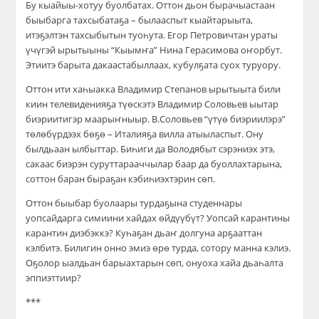
Бу кыайыы-хотуу буолбатах. Оттон дьон бырачыастаан
быыбарга тахсыбатаҕа – былааспыт кыайтарыыта,
итэҕэлтэн тахсыбытын туоһута. Егор Петровичтан ураты
үчүгэй ырытыыны “Кыымҥа” Нина Герасимова оҥорбут.
Этиитэ барыта дакаастабыллаах, кубулҕата суох туруору.
Оттон ити хаһыакка Владимир Степанов ырытыыта били
киин телевиденияҕа түөскэтэ Владимир Соловьев ыытар
биэриитигэр маарыҥныыр. В.Соловьев “үтүө биэриилэрэ”
төлөбүрдээх бөҕө – Италияҕа вилла атыыласпыт. Ону
былдьаан ылбыттар. Биһиги да Володябыт сэрэниэх этэ,
сакаас биэрэн суруттарааччылар баар да буоллахтарына,
соттон баран быраҕан кэбиһиэхтэрин сөп.
Оттон быыбар буолаары турдаҕына студеннары
уопсайдарга симиини хайдах өйдүүбүт? Уопсай карантины
карантин диэбэккэ? Куһаҕан дьаҥ долгуна арҕааттан
кэлбитэ. Билигин онно эмиэ өрө турда, сотору манна кэлиэ.
Оҕолор ыалдьан барыахтарын сөп, онуоха хайа дьаһалта
эппиэттиир?
***