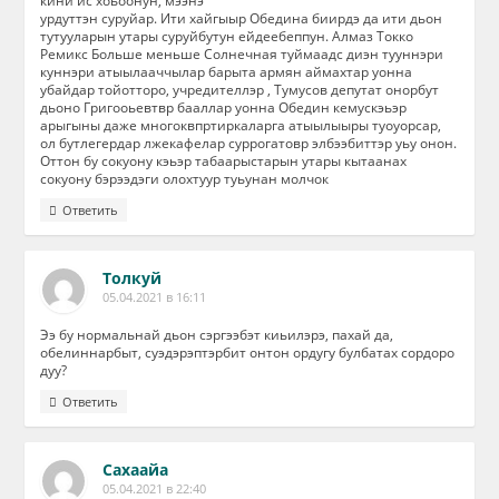
кини ис хоьоонун, мээнэ
урдуттэн суруйар. Ити хайгыыр Обедина биирдэ да ити дьон
тутууларын утары суруйбутун ейдеебеппун. Алмаз Токко
Ремикс Больше меньше Солнечная туймаадс диэн тууннэри
куннэри атыылааччылар барыта армян аймахтар уонна
убайдар тойотторо, учредителлэр , Тумусов депутат онорбут
дьоно Григооьевтвр бааллар уонна Обедин кемускэьэр
арыгыны даже многоквпртиркаларга атыылыыры туоуорсар,
ол бутлегердар лжекафелар суррогатовр элбээбиттэр уьу онон.
Оттон бу сокуону кэьэр табаарыстарын утары кытаанах
сокуону бэрээдэги олохтуур туьунан молчок
Ответить
Толкуй
05.04.2021 в 16:11
Ээ бу нормальнай дьон сэргээбэт киьилэрэ, пахай да,
обелиннарбыт, суэдэрэптэрбит онтон ордугу булбатах сордоро
дуу?
Ответить
Сахаайа
05.04.2021 в 22:40