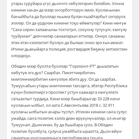
утары суруйара үгүс дьоҥҥо сөбүлэтэрин билэбин. Уонна
кинини хаһан да мээр оҥорботторун эмиэ. Куолаһынан
баһыйбыта да буоллар ньыма булан кыайтарбыт оҥоруох
этилэр. Ол да үрдүнэн кинини тоҕо өйөөтүлэр? Кини нөҥүө
“Саха сирин халааһыны тохтотуҥ, сокуону тутуһуҥ, көҥүлү
тууйумаҥ” диэччилэр санааларын эттилэр. Оннук санааны
этэн-этэн кэллэхпит буолуо да былаас онно эрэ кыһаммат.
Итини дьакыйарга полиция, росгвардия бөҕөнү иитиэхтээн
олордоҕо.
Обедин мээр буолта буоллар “Горизонт-РТ” дьыалатын
көбүтүө этэ дуо? Саарбах. Пикеттиирбитин,
миитинниирбитин көҥүллүө эбитэ дуу. Ол да саарбах.
Тумууһабын утары миитиннии тахсарга, эбэтэр Республика
күнүн бэлиэтииргэ проспект устун хаамарга көҥүллэтэ
сатыахпыт турдаҕа. Кини мээр быыбарыгар 33 228 киһи
куолаһын ылбыт, ол аата С.Авксентьева 2018 с. 32 911
куолаһы ылбытын аһары түспүт. Итинэн кинини саҥа сулус
умайда, саҥа политик кэллэ диэн өрүкүнүһэллэр, ол иһигэр
Тумууһап. Дьиҥинэн, бу да быыбара суох, В.Обедин
политик буолбута, сулуһа умайбыта ыраатта. Дьон өйүн-
санаатын уһугуннарыыга республикаҕа туһата