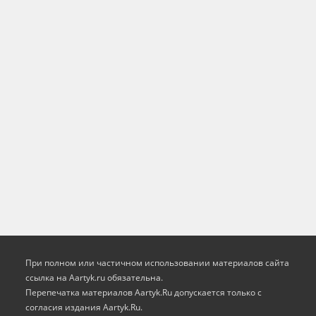
При полном или частичном использовании материалов сайта
ссылка на Aartyk.ru oбязательна.
Перепечатка материалов Aartyk.Ru допускается только с
согласия издания Aartyk.Ru.