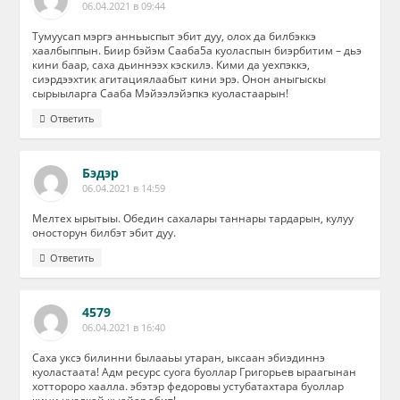
06.04.2021 в 09:44
Тумуусап мэргэ анньыспыт эбит дуу, олох да билбэккэ
хаалбыппын. Биир бэйэм Сааба5а куоласпын биэрбитим – дьэ
кини баар, саха дьиннээх кэскилэ. Кими да уехпэккэ,
сиэрдээхтик агитациялаабыт кини эрэ. Онон аныгыскы
сырыыларга Сааба Мэйээлэйэпкэ куоластаарын!
Ответить
Бэдэр
06.04.2021 в 14:59
Мелтех ырытыы. Обедин сахалары таннары тардарын, кулуу
оносторун билбэт эбит дуу.
Ответить
4579
06.04.2021 в 16:40
Саха уксэ билинни былааьы утаран, ыксаан эбиэдиннэ
куоластаата! Адм ресурс суога буоллар Григорьев ыраагынан
хоттороро хаалла. эбэтэр федоровы устубатахтара буоллар