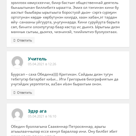
эрэллээх көмүскээччи, биир бастыҥ общественнай деятель
быһыытынан биллибитэ ыраатта. Эмиэ ол тэҥинэн кини бу
ааспыт быыбары ырытыыта боростуой дьон- сэргэ сүрэҕин
ортотунан көрдө- көрбүтүнэн киирдэ, хаан хабан,эт тардан
өйү- санааны уйгуурта, уһугуннарда. Кини суруйуута барыта
сөп, биһиги олохпутугар баар көстүү ис дьиҥэ. Ырытыы диэн
маннык сытыы, дьэҥкэ, чиэһинэй, тиийимтиэ буолуохтаах.
Ответить
Учитель
05.04.2021 в 12:26
Буурсап – саха Обедина)))) Критикан. Сайдыы диэн тугун
тебетугэр батарбат киЬи… Ити Григорьев биографиятын да
учугэйдик уерэппэтэх, аа5ан иЬэн бырахтым онон.
Ответить
Эдэр ага
05.04.2021 в 16:10
Обедин буоллагына Саакяннар Петросяннар, арыгы
атыылааччылар ессе кенул бараллар ини. Ону билбэт эбит