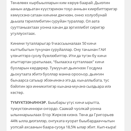
Төһөлөөх кырбыылларын ким көрүө баарай. Дьиэтин
аанын алдьатан күүстэринэн тоҕо анньан киирбиттэригэр
көмүскэнэ сатаан киһини дэҥнээн, онно холуобунай
дьыала тэриллибитин суруйан тураллар. Ол аата
сууттаныахтаах уонна хаһан да эргиллибэт сиригэр
угуллуохтаах.
Кинини туталларыгар 9 массыыналаах 50 киһи
кыттыбытын туһунан суруйаллар. Ону таһынан ГАИ
үлэһиттэрэ суолу бүөлээбиттэр. Ити да түгэн бу киһи
атыттартан уратылаах, “былааска кутталлаах” киһи
буоларын көрдөрөр. Тумууһап дьиҥнээх Госдума
дьокутаата эбитэ буоллар манна орооһор, дьиҥин
быһаарса сатыыр эбээһинэһэ этэ да, кыһаллыбата, тус
бэйэтин эрэ инникитигэр кыһана-мүһэнэ сылдьара илэ
көстөр.
ТҮМҮКТЭЭҺИННЭР.
Быыбары үгүс киһи ырытта,
түмүктээһиннэри оҥордо. Саамай чуолкай уонна
ылыннарыылаах Егор Жирков киэнэ. Төһө да Григорьев
44% ылла диэтэллэр, онтуката куорат быыбардааччытын
уопсай ахсаанын баара-суоҕа 18,5% ылар эбит. Кып-кыра!