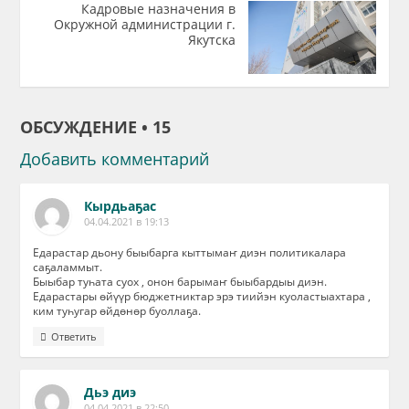
Кадровые назначения в
Окружной администрации г.
Якутска
ОБСУЖДЕНИЕ • 15
Добавить комментарий
Кырдьаҕас
04.04.2021 в 19:13
Едарастар дьону быыбарга кыттымаҥ диэн политикалара
саҕаламмыт.
Быыбар туһата суох , онон барымаҥ быыбардыы диэн.
Едарастары өйүүр бюджетниктар эрэ тиийэн куоластыахтара ,
ким туһугар өйдөнөр буоллаҕа.
Ответить
Дьэ диэ
04.04.2021 в 22:50