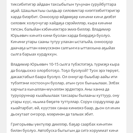
тиксибитигэр айдаан тахсыбытын туһунан суруйбуттара
аҕай. Шашлыктыы сылдьар силовиктар киэптээбиттэригэр
харда биэрбит. Оннооҕор өйдөөҕөр киһини киһи диэбэт
силовик холуочугар хайдаҕа сэрэйиллэр, кыра киһини
тэпсэн, балыйан кэбиһиэхтэрэ эмиэ биллэр. Владимир
Юрьевич киһитэ кини буолан харда биэрдэҕэ буолуо.
Киһини утары сааны тутуу улахан ыстатыйа, оннооҕор
даачаҕа ыттан көмүскэнэн салгыҥҥа ыттаххына аҕыйах
сылга барыах курдуккун.
Владимир Юрьевич 10-15 сылга түбэспэтэҕэ, түрмэҕэ кыра
да болдьоххо олорботоҕо. Тоҕо буолуой? Туох эрэ төрүөт,
дакаастабыл баара буолуо. Ол оннугар быыбар аайы ити
түбэлтэни хостооһун буолар, атын суох быһыылаах. Элбэх
харчыга кыһаллан-мүһэллэн эрдэхтэрэ. Аны ханна да
туруоруннар кыайыылаах тахсаары былааһы куттуур, ону
утары күүс, ньыма бөҕөтө туттуллар. Сорун сордууллар да
кыайтарбат, өй, күүстээх санаа киниэхэ баар, дьон ол иһин
дьокутаат оҥорор, мээринэн да талыах эбит.
Григорьевы үөхтүлэр дииллэр, баҕар саарбах киһитин
билэн буолуо. Автобуска бытыгын да ситэ хоруммат киһи