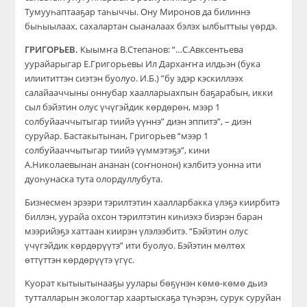
Тумууһаптааҕар таһыччы. Ону Миронов да билиннэ
быһыылаах, сахалартан сыаналаах бэлэх ылбыттыы үөрдэ.
ГРИГОРЬЕВ.
Кыымҥа В.Степанов: “…С.Авксентьева
уурайарыгар Е.Григорьевы Ил Дархаҥҥа илдьэн (бука
илиититтэн сиэтэн буолуо. И.Б.) ”бу эдэр кэскиллээх
салайааччыны оннубар хаалларыахпын баҕарабын, икки
сыл бэйэтин олус үчүгэйдик көрдөрөн, мээр 1
солбуйааччытыгар тиийэ үүннэ” диэн эппитэ”, – диэн
суруйар. Бастакытынан, Григорьев “мээр 1
солбуйааччытыгар тиийэ үүммэтэҕэ”, кини
А.Николаевынан ананан (соҥнонон) кэлбитэ уонна ити
дуоһунаска тута олордуллубута.
Бизнесмен эрээри тэрилтэтин хаалларбакка үлэҕэ киирбитэ
биллэн, уурайа охсон тэрилтэтин киһиэхэ биэрэн баран
мээрийэҕэ хаттаан киирэн үлэлээбитэ. “Бэйэтин олус
үчүгэйдик көрдөрүүтэ” ити буолуо. Бэйэтин мөлтөх
өттүттэн көрдөрүүтэ үгүс.
Куорат кытыытынааҕы уулары бөҕүнэн көмө-көмө дьиэ
тутталларын экологтар хаартыскаҕа түһэрэн, сурук суруйан