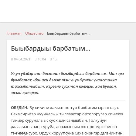
Главная
Общество
Быыбардыы барбатым…
Быыбардыы барбатым…
04.04.2021
18:04
15
Уһун үйэбэр аан бастаан быыбардыы барбатым. Мин эрэ
буолбатах –биһиги дьиэттэн үһүө буолан учаастакка
тахсыбатыбыт. Кэрээнэ суохтан кэлэйэн, хал буолан,
эрэли сүтэрэн.
ОБЕДИН
.
Бу киһини хаһыат нөҥүө билбитим ырааттаҕа.
Саха сиригэр нууччалыы тыллаахтар ортолоругар киниэхэ
тиийэр суруналыыс суох дии саныыбын. Толкуйун
далааһынынан, суруйа, анаалыстыы охсоро түргэнинэн
тэҥнээҕэ суох. Ордук хоруупсуйа Саха сиригэр дэлэйиитин