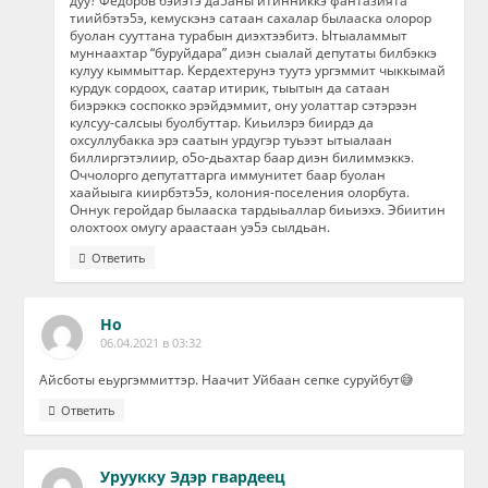
дуу? Федоров бэйэтэ да5аны итинниккэ фантазията
тиийбэтэ5э, кемускэнэ сатаан сахалар былааска олорор
буолан сууттана турабын диэхтээбитэ. Ытыаламмыт
муннаахтар “буруйдара” диэн сыалай депутаты билбэккэ
кулуу кыммыттар. Кердехтерунэ туутэ ургэммит чыккымай
курдук сордоох, саатар итирик, тыытын да сатаан
биэрэккэ соспокко эрэйдэммит, ону уолаттар сэтэрээн
кулсуу-салсыы буолбуттар. Киьилэрэ биирдэ да
охсуллубакка эрэ саатын урдугэр туьээт ытыалаан
биллиргэтэлиир, о5о-дьахтар баар диэн билиммэккэ.
Оччолорго депутаттарга иммунитет баар буолан
хаайыыга киирбэтэ5э, колония-поселения олорбута.
Оннук геройдар былааска тардыьаллар биьиэхэ. Эбиитин
олохтоох омугу араастаан уэ5э сылдьан.
Ответить
Но
06.04.2021 в 03:32
Айсботы еьургэммиттэр. Наачит Уйбаан сепке суруйбут😅
Ответить
Уруукку Эдэр гвардеец