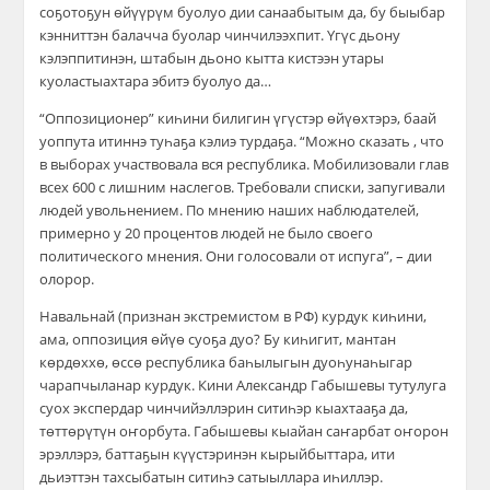
соҕотоҕун өйүүрүм буолуо дии санаабытым да, бу быыбар
кэнниттэн балачча буолар чинчилээхпит. Үгүс дьону
кэлэппитинэн, штабын дьоно кытта кистээн утары
куоластыахтара эбитэ буолуо да…
“Оппозиционер” киһини билигин үгүстэр өйүөхтэрэ, баай
уоппута итиннэ туһаҕа кэлиэ турдаҕа. “Можно сказать , что
в выборах участвовала вся республика. Мобилизовали глав
всех 600 с лишним наслегов. Требовали списки, запугивали
людей увольнением. По мнению наших наблюдателей,
примерно у 20 процентов людей не было своего
политического мнения. Они голосовали от испуга”, – дии
олорор.
Навальнай (признан экстремистом в РФ) курдук киһини,
ама, оппозиция өйүө суоҕа дуо? Бу киһигит, мантан
көрдөххө, өссө республика баһылыгын дуоһунаһыгар
чарапчыланар курдук. Кини Александр Габышевы тутулуга
суох экспердар чинчийэллэрин ситиһэр кыахтааҕа да,
төттөрүтүн оҥорбута. Габышевы кыайан саҥарбат оҥорон
эрэллэрэ, баттаҕын күүстэринэн кырыйбыттара, ити
дьиэттэн тахсыбатын ситиһэ сатыыллара иһиллэр.