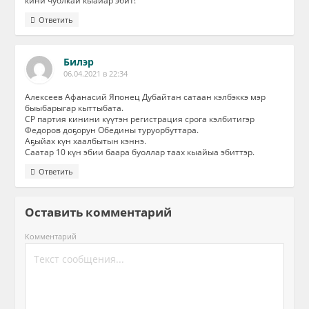
кини чуолкай кыайар эбит!
Ответить
Билэр
06.04.2021 в 22:34
Алексеев Афанасий Японец Дубайтан сатаан кэлбэккэ мэр
быыбарыгар кыттыбата.
СР партия кинини күүтэн регистрация срога кэлбитигэр
Федоров доҕорун Обедины туруорбуттара.
Аҕыйах күн хаалбытын кэннэ.
Саатар 10 күн эбии баара буоллар таах кыайыа эбиттэр.
Ответить
Оставить комментарий
Комментарий