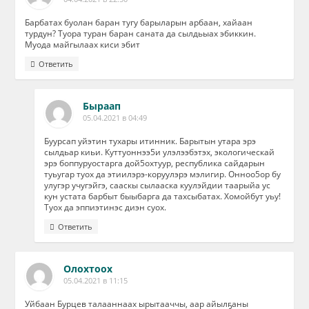
Барбатах буолан баран тугу барыларын арбаан, хайаан
турдун? Туора туран баран саната да сылдьыах эбиккин.
Муода майгылаах киси эбит
Ответить
Быраап
05.04.2021 в 04:49
Буурсап уйэтин тухары итинник. Барытын утара эрэ
сылдьар киьи. Куттуоннээ5и улэлээбэтэх, экологическай
эрэ боппуруостарга дой5охтуур, республика сайдарын
туьугар туох да этиилэрэ-коруулэрэ мэлигир. Онноо5ор бу
улугэр учугэйгэ, сааскы сылааска куулэйдии таарыйа ус
кун устата барбыт быыбарга да тахсыбатах. Хомойбут уьу!
Туох да эппиэтинэс диэн суох.
Ответить
Олохтоох
05.04.2021 в 11:15
Уйбаан Бурцев талааннаах ырытааччы, аар айылҕаны