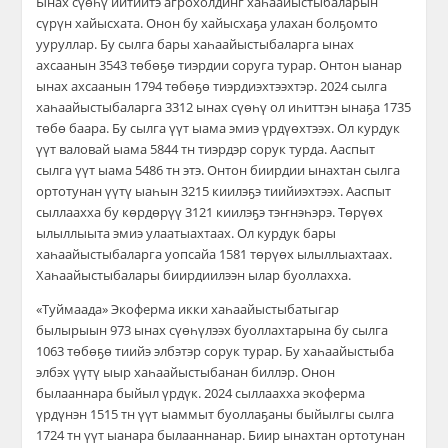
Ынах сүөһү иитиитэ агрохолдинг хаһаайыстыбаларын
сүрүн хайысхата. Онон бу хайысхаҕа
улахан болҕомто
ууруллар. Бу сылга бары хаһаайыстыбаларга ынах
ахсаанын 3543 төбөҕө тиэрдии соруга турар.
Онтон ыан
ар
ынах ахсаанын 1794 төбөҕө тиэрдиэхтээхтэр.
2024 сылга
хаһаайыстыбаларга 3312 ынах сүөһү
ол иһиттэн ынаҕа 1735
төбө
баара.
Бу сылга үүт ыама эмиэ үрдүөхтээх. Ол курдук
үүт валовай ыама
5844 тн тиэрдэр сорук турда
.
Ааспыт
сылга үүт ыама 5486 тн этэ.
Онтон биирдии ынахтан сылга
ортотунан үүтү ыаһын
3215 киилэ
ҕэ тиийиэхтээх.
Ааспыт
сыллаахха бу көрдөрүү 3121 киилэҕэ тэҥнэһэрэ.
Төрүөх
ылыллыыта эмиэ улаатыахтаах. Ол курдук бары
хаһаайыстыбаларга
уопсайа 1581 төрүөх ылыллыахтаах.
Хаһаайыстыбалары биирдиилээн ылар буоллахха
.
«Туймаада»
Э
коферма икки хаһаайыстыбатыгар
былырыын
973 ынах сүөһү
лээх бу
оллахтарына бу сылга
1063 төбөҕө
тиийэ элбэтэр сорук турар.
Бу хаһаайыстыба
элбэх үүтү ыыр хаһаайыстыбанан биллэр. Онон
былааннара быйыл үрдүк. 2024 сыллаахха экоферма
үрдүнэн 1515 тн
үү
т ыаммыт буоллаҕаны быйылгы сылга
1724 тн үүт ыанара былааннанар.
Биир ынахтан ортотунан