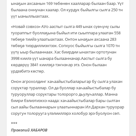
ынаҕын ахсаанын 169 төбөнөн хаалларар былаан баар.
Үүт
былаана оннунан хаалар. Ол курдук быйылгы сылга 250 тн
үүт ыан
ылл
ыахтаах.
«Новай совхоз» АУо ааспыт сылга 449 ынах сүөһүнү сылы
туораппыт буоллаҕына быйыл ити сыыппара улаатан 558
төбөҕө тиийэ улаатыахтаах. Онтон ынаҕын ахсаана 283
тө
бөҕө тиэрдиллиэхтээх
. Сопхуос быйылгы сылга 1070 тн
үүтү ыыр былааннаах. Хас биирдии ынахтан ортотунан
3998 киилэ үүт ыанара былааннанар.
Ааспыт сылга бу
көрдөрүү 3841 киилэҕэ тэҥнэһэр этэ.
Онон былаан
үрдээбитэ көстөр.
Онон агрохолдинг хаһаайыстыбаларыгар
бу сылга улахан
соруктар тураллар.
Ол да буоллар хаһаайыстыбалар бу
туруоруллар соруктары толорорго дьулуһаллар.
Манна
биири бэлиэтиэххэ наада: хаһаайыстыбалар бары сылтан
сыл аайы
былааннарын үлаатыннаран Ил Дархан туруорар
соругун толорууга үлэлииллэрэ холобур эрэ буолуон сөп.
***
Прокопий ХАБАРОВ