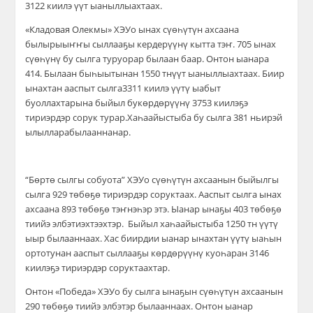
3122 киилэ үүт ыаны
ллы
ахтаах.
«Кладовая Олекмы» ХЭУо
ынах сүөһүтү
н ах
саана
былырыыҥҥы сыллааҕы керд
ерүүнү кытта тэҥ. 705 ынах
сүөһүнү
бу сылга туруорар былаан баар
.
Онтон
ыанара
414.
Былаан
бы
һ
ыытынан
1550
тн
үү
т
ыаны
ллы
ахтаах
.
Биир
ынахтан
ааспыт
сылга
3311
к
иилэ
үү
т
ү
ыабыт
б
уоллахтарына
быйыл
бу
к
өрдө
р
үүнү
3753
киилэ
ҕ
э
тириэрдэ
р
сорук
турар
.
Ха
һ
аайыстыба
бу
сылга
381
ньирэй
ылыллара
былааннанар
.
“Бөртө сылгы собуота” ХЭУо сүөһүтүн ахсаанын быйылгы
сылга 929 төбөҕө тириэрдэр
соруктаах. Ааспыт сылга ынах
ахсаана
893 төбөҕө тэҥнэһэр этэ.
Ыанар ынаҕы 403 төбөҕө
тиийэ элбэтиэхтээхтэр
.
Быйыл хаһаайыстыба 1250 тн үүтү
ыыр былааннаах. Хас биирдии ыанар ынахтан
үүтү ыаһын
ортотунан ааспыт
сыллааҕы көрдөрүүнү куоһаран
3146
киилэҕэ тириэрдэр соруктаахтар.
Онтон «Победа» ХЭУо бу сылга ынаҕын сүөһүтүн ахсаанын
290 төбөҕө
тиийэ элбэтэр былааннаах
. Онтон ыанар