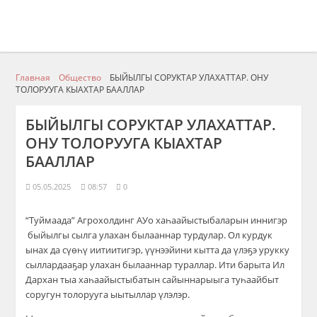
Главная
Общество
БЫЙЫЛГЫ СОРУКТАР УЛАХАТТАР. ОНУ
ТОЛОРУУГА КЫАХТАР БААЛЛАР
БЫЙЫЛГЫ СОРУКТАР УЛАХАТТАР.
ОНУ ТОЛОРУУГА КЫАХТАР
БААЛЛАР
05.05.2025
08:57
0
“Туймаада” Агрохолдинг АУо хаһаайыстыбаларын иннигэ
р
быйылгы сылга улахан былааннар турду
лар. Ол курдук
ынах да сүөһү иитиитигэр, үүнээйини кытта да үлэҕэ урукку
сыллардааҕар улахан былааннар тураллар. Ити барыта Ил
Дархан
тыа хаһаайыстыбатын сайыннарыыга туһаайбыт
соругун толорууга ыытыллар үлэлэр.