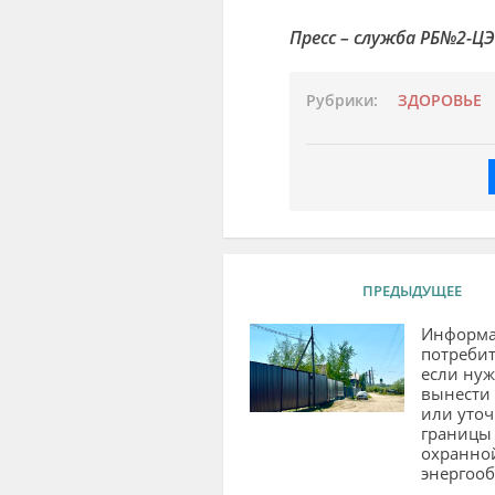
Пресс – служба РБ№2-Ц
Рубрики:
ЗДОРОВЬЕ
ПРЕДЫДУЩЕЕ
Информа
потребит
если ну
вынести
или уто
границы
охранно
энергооб