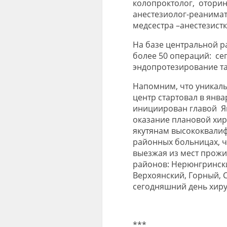
колопроктолог, оторин
анестезиолог-реанимат
медсестра –анестезистк
На базе центральной 
более 50 операций: се
эндопротезирование та
Напомним, что уникал
центр стартовал в янва
инициирован главой Я
оказание плановой хи
якутянам высококвали
районных больницах, ч
выезжая из мест прожи
районов: Нерюнгрински
Верхоянский, Горный, С
сегодняшний день хиру
***