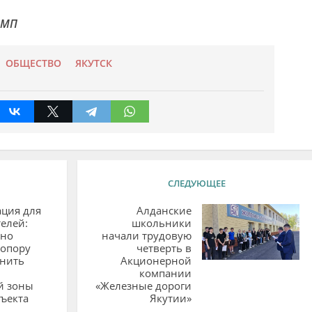
ЭМП
ОБЩЕСТВО
ЯКУТСК
СЛЕДУЮЩЕЕ
ция для
Алданские
елей:
школьники
жно
начали трудовую
 опору
четверть в
чнить
Акционерной
компании
й зоны
«Железные дороги
ъекта
Якутии»