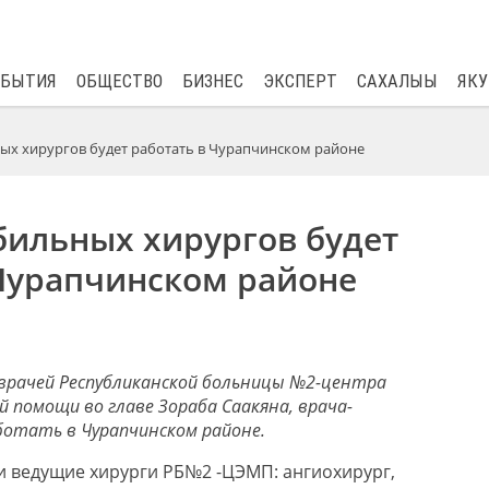
$
82.17
0.76
ОБЫТИЯ
ОБЩЕСТВО
БИЗНЕС
ЭКСПЕРТ
САХАЛЫЫ
ЯКУ
ых хирургов будет работать в Чурапчинском районе
бильных хирургов будет
 Чурапчинском районе
 врачей Республиканской больницы №2-центра
 помощи во главе Зораба Саакяна, врача-
ботать в Чурапчинском районе.
и ведущие хирурги РБ№2 -ЦЭМП: ангиохирург,