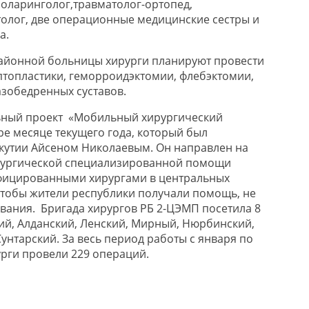
оларинголог,травматолог-ортопед,
олог, две операционные медицинские сестры и
а.
районной больницы хирурги планируют провести
птопластики, геморроидэктомии, флебэктомии,
зобедренных суставов.
ьный проект «Мобильный хирургический
ре месяце текущего года, который был
кутии Айсеном Николаевым. Он направлен на
рургической специализированной помощи
фицированными хирургами в центральных
тобы жители республики получали помощь, не
вания. Бригада хирургов РБ 2-ЦЭМП посетила 8
й, Алданский, Ленский, Мирный, Нюрбинский,
унтарский. За весь период работы с января по
рги провели 229 операций.