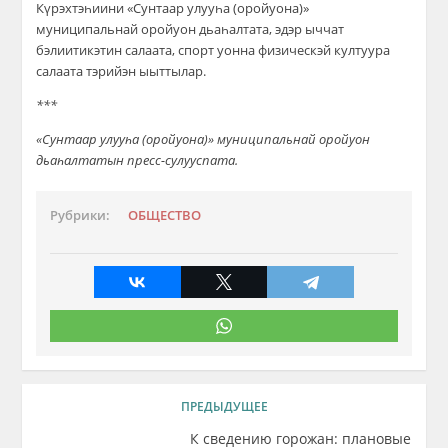
Күрэхтэһиини «Сунтаар улууһа (оройуона)»
муниципальнай оройуон дьаһалтата, эдэр ыччат
бэлиитикэтин салаата, спорт уонна физическэй култуура
салаата тэрийэн ыыттылар.
***
«Сунтаар улууһа (оройуона)» муниципальнай оройуон
дьаһалтатын пресс-сулууспата.
Рубрики:
ОБЩЕСТВО
ПРЕДЫДУЩЕЕ
К сведению горожан: плановые