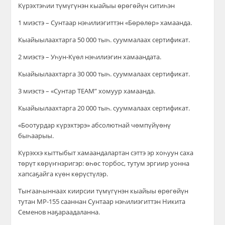
Күрэхтэһии түмүгүнэн кыайыы өрөгөйүн ситиһэн
1 миэстэ – Сунтаар нэһилиэгиттэн «Бөрөлөр» хамаанда.
Кыайыылаахтарга 50 000 тыһ. сууммалаах сертификат.
2 миэстэ – Уһун-Күөл нэһилиэгин хамаандата.
Кыайыылаахтарга 30 000 тыһ. сууммалаах сертификат.
3 миэстэ – «Сунтар TEAM” хомуур хамаанда.
Кыайыылаахтарга 20 000 тыһ. сууммалаах сертификат.
«Боотурдар күрэхтэрэ» абсолютнай чөмпүйүөнү
быһаарыы.
Күрэххэ кыттыбыт хамаандалартан сэттэ эр хоһуун саха
төрүт көрүҥнэригэр: өһөс торбос, тутум эргиир уонна
хапсаҕайга күөн көрүстүлэр.
Тыҥааһыннаах киирсии түмүгүнэн кыайыы өрөгөйүн
тутан МР-155 сааннан Сунтаар нэһилиэгиттэн Никита
Семенов наҕараадаланна.