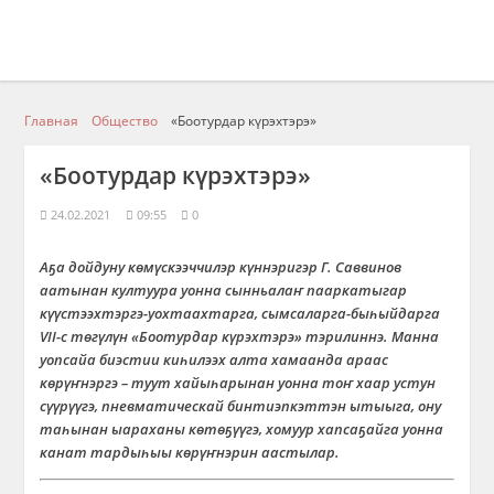
Главная
Общество
«Боотурдар күрэхтэрэ»
«Боотурдар күрэхтэрэ»
24.02.2021
09:55
0
Аҕа дойдуну көмүскээччилэр күннэригэр Г. Саввинов
аатынан култуура уонна сынньалаҥ пааркатыгар
күүстээхтэргэ-уохтаахтарга, сымсаларга-быһыйдарга
VII-с төгүлүн «Боотурдар күрэхтэрэ» тэрилиннэ. Манна
уопсайа биэстии киһилээх алта хамаанда араас
көрүҥнэргэ – туут хайыһарынан уонна тоҥ хаар устун
сүүрүүгэ, пневматическай бинтиэпкэттэн ытыыга, ону
таһынан ыараханы көтөҕүүгэ, хомуур хапсаҕайга уонна
канат тардыһыы көрүҥнэрин аастылар.