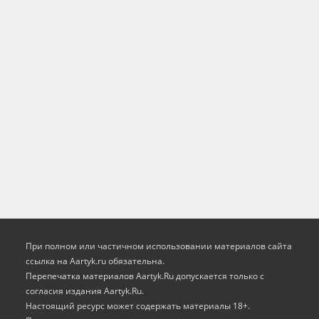
При полном или частичном использовании материалов сайта
ссылка на Aartyk.ru oбязательна.
Перепечатка материалов Aartyk.Ru допускается только с
согласия издания Aartyk.Ru.
Настоящий ресурс может содержать материалы 18+.