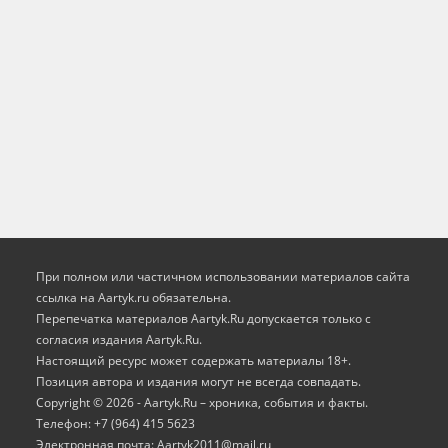
При полном или частичном использовании материалов сайта
ссылка на Aartyk.ru oбязательна.
Перепечатка материалов Aartyk.Ru допускается только с
согласия издания Aartyk.Ru.
Настоящий ресурс может содержать материалы 18+.
Позиция автора и издания могут не всегда совпадать.
Copyright © 2026 - Aartyk.Ru – хроника, события и факты.
Телефон: +7 (964) 415 5623
Электронная почта: Aartyk2011@mail.ru