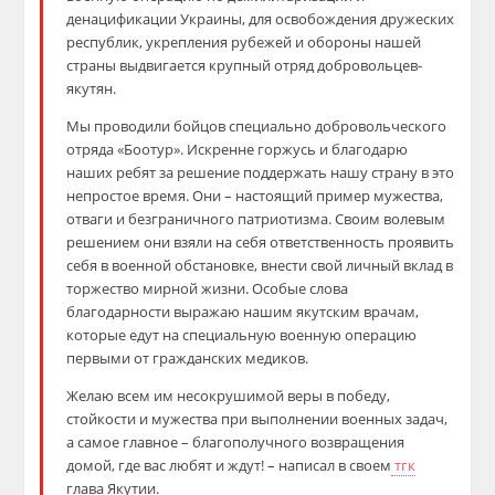
денацификации Украины, для освобождения дружеских
республик, укрепления рубежей и обороны нашей
страны выдвигается крупный отряд добровольцев-
якутян.
Мы проводили бойцов специально добровольческого
отряда «Боотур». Искренне горжусь и благодарю
наших ребят за решение поддержать нашу страну в это
непростое время. Они – настоящий пример мужества,
отваги и безграничного патриотизма. Своим волевым
решением они взяли на себя ответственность проявить
себя в военной обстановке, внести свой личный вклад в
торжество мирной жизни. Особые слова
благодарности выражаю нашим якутским врачам,
которые едут на специальную военную операцию
первыми от гражданских медиков.
Желаю всем им несокрушимой веры в победу,
стойкости и мужества при выполнении военных задач,
а самое главное – благополучного возвращения
домой, где вас любят и ждут! – написал в своем
тгк
глава Якутии.