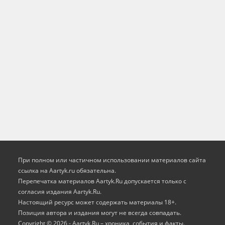
При полном или частичном использовании материалов сайта
ссылка на Aartyk.ru oбязательна.
Перепечатка материалов Aartyk.Ru допускается только с
согласия издания Aartyk.Ru.
Настоящий ресурс может содержать материалы 18+.
Позиция автора и издания могут не всегда совпадать.
Copyright © 2026 - Aartyk.Ru – хроника, события и факты.