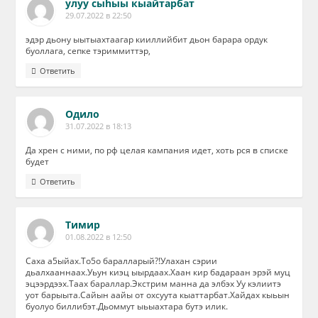
улуу сыhыы кыайтарбат
29.07.2022 в 22:50
эдэр дьону ыытыахтаагар кииллийбит дьон барара ордук
буоллага, сепке тэриммиттэр,
Ответить
Одило
31.07.2022 в 18:13
Да хрен с ними, по рф целая кампания идет, хоть рся в списке
будет
Ответить
Тимир
01.08.2022 в 12:50
Саха а5ыйах.То5о баралларый?!Улахан сэрии
дьалхааннаах.Уьун киэц ыырдаах.Хаан кир бадараан эрэй муц
эцээрдээх.Таах бараллар.Экстрим манна да элбэх Уу кэлиитэ
уот барыыта.Сайын аайы от охсуута кыаттарбат.Хайдах кыьын
буолуо биллибэт.Дьоммут ыьыахтара бутэ илик.