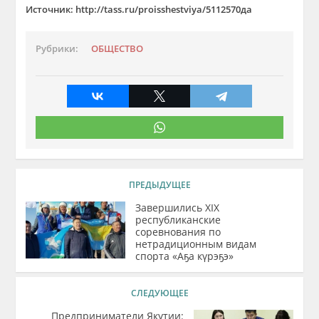
Источник: http://tass.ru/proisshestviya/5112570да
Рубрики:
ОБЩЕСТВО
ПРЕДЫДУЩЕЕ
Завершились XIX
республиканские
соревнования по
нетрадиционным видам
спорта «Аҕа күрэҕэ»
СЛЕДУЮЩЕЕ
Предприниматели Якутии: