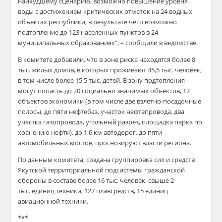
наихудшему сценарию, возможно повышение уровня
воды с достижением критических отметок на 24 водных
объектах республики, в результате чего возможно
подтопление до 123 населенных пунктов в 24
муниципальных образованиях”, – сообщили в ведомстве.
В комитете добавили, что в зоне риска находятся более 8
тыс. жилых домов, в которых проживают 45,5 тыс. человек,
в том числе более 15,5 тыс. детей. В зону подтопления
могут попасть до 20 социально значимых объектов, 17
объектов экономики (в том числе две взлетно-посадочные
полосы, до пяти нефтебаз, участок нефтепровода, два
участка газопровода, угольный разрез, площадка парка по
хранению нефти), до 1,6 км автодорог, до пяти
автомобильных мостов, прогнозируют власти региона.
По данным комитета, создана группировка сил и средств
Якутской территориальной подсистемы гражданской
обороны в составе более 16 тыс. человек, свыше 2
тыс. единиц техники, 127 плавсредств, 15 единиц
авиационной техники.
***