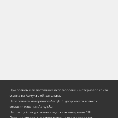
При полном или частичном использовании материалов сайта
ссылка на Aartyk.ru oбязательна.
Перепечатка материалов Aartyk.Ru допускается только с
согласия издания Aartyk.Ru.
Настоящий ресурс может содержать материалы 18+.
Позиция автора и издания могут не всегда совпадать.