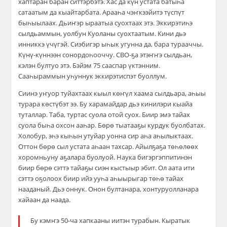
хаптаран баран ситтэрбэтэ. Хас да күн устата батыһа
сатаатым да кыайтарбата. Арааһа чэҥкээйитэ түспүт
быһыылаах. Дьиҥэр ыраатыа суохтаах этэ. Эккирэтиһэ
сылдьаммын, уолбун Куоланы суохтаатым. Кини дьэ
инниккэ үчүгэй. Сиэбигэр ыһык угунна да, бара турааччы.
Күнү-күннээн сонордоһооччу. СВО-ҕа этэҥҥэ сылдьан,
кэлэн бултуо этэ. Бэйэм 75 сааспар үктэнним.
Сааһыраммын уһуннук эккирэтиспэт буоллум.
Сиинэ уҥуор туйахтаах кыыл көҥүл хаама сылдьара, аһыы
турара көстүбэт ээ. Бу харамайдар дьэ кинилэри кыайа
туталлар. Таба, туртас суола отой суох. Биир эмэ тайах
суола быһа охсон ааһар. Бөрө тыатааҕы курдук буолбатах.
Холобур, эһэ кыһын утуйар уонна сир аһа аһылыктаах.
Оттон бөрө сыл устата аһаан тахсар. Айылҕаҕа төһөлөөх
хоромньуну аҕалара буолуой. Наука бигэргэппитинэн
биир бөрө сэттэ тайаҕы сиэн кыстыыр эбит. Ол аата ити
сэттэ оҕолоох биир ийэ ууһа аһыырыгар төһө тайах
нааданый. Дьэ оннук. Онон бултанара, хонтуруолланара
хайаан да наада.
Бу кэмҥэ 50-ча хапкааны иитэн турабын. Кыратык