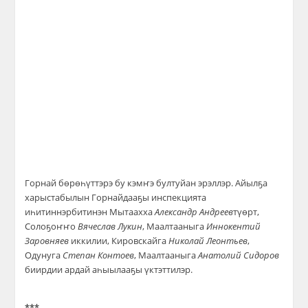
Горнай бөрөһүттэрэ бу кэмҥэ бултуйан эрэллэр. Айылҕа
харыстабылын Горнайдааҕы инспекцията
иһитиннэрбитинэн Мытаахха
Александр Андреев
түөрт,
Солоҕоҥҥо
Вячеслав Лукин
, Маалтааныга
Иннокентий
Заровняев
иккилии, Кировскайга
Николай Леонтьев
,
Одунуга
Степан Контоев
, Маалтааныга
Анатолий Сидоров
биирдии ардай аһыылааҕы үктэттилэр.
***