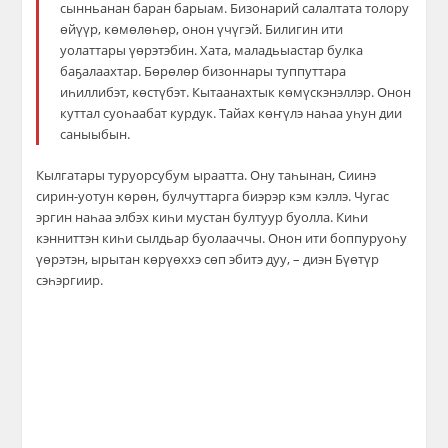
сынньанан баран барыам. Бизонарий салалтата толору
өйүүр, көмөлөһөр, онон үчүгэй. Билигин ити
уолаттары үөрэтэбин. Хата, маладьыастар булка
баҕалаахтар. Бөрөлөр бизоннары туппуттара
иһиллибэт, көстүбэт. Кытаанахтык көмүскэнэллэр. Онон
куттал суоһаабат курдук. Тайах көҥүлэ наһаа уһун дии
саныыбын.
Кылгатары туруорсубум ыраатта. Ону таһынан, Сиинэ
сирин-уотун көрөн, булчуттарга биэрэр кэм кэллэ. Чугас
эргин наһаа элбэх киһи мустан бултуур буолла. Киһи
кэнниттэн киһи сылдьар буолааччы. Онон ити боппуруоһу
үөрэтэн, ырытан көрүөххэ сөп эбитэ дуу, – диэн Бүөтүр
сэһэргиир.