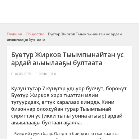
Главная
Общество
Бүөтүр Жирков Тыымпынайтан үс ардай
аһыылааҕы бултаата
Бүөтүр Жирков Тыымпынайтан үс
ардай аһыылааҕы бултаата
10.03.2025
20:46
0
Кулун тутар 7 күнүгэр удьуор булчут, бөрөһүт
Бүөтүр Жирков хара тыаттан илии
тутуурдаах, өттүк харалаах киирдэ. Кини
бизоннар олохсуйан турар Тыымпынай
сириттэн үс (икки тыһы уонна атыыр) ардай
аһыылааҕы бултаан аҕалла.
– Биир ийэ ууһа баар. Олортон биирдэстэрэ хапкааҥҥа