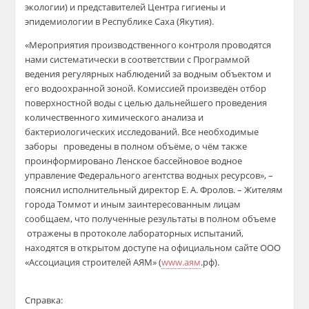
экологии) и представителей Центра гигиены и
эпидемиологии в Республике Саха (Якутия).
«Мероприятия производственного контроля проводятся
нами систематически в соответствии с Программой
ведения регулярных наблюдений за водным объектом и
его
водоохранной
зоной. Комиссией произведён отбор
поверхностной воды с целью дальнейшего проведения
количественного химического анализа и
бактериологических исследований.
Все необходимые
заборы
проведены в полном объёме, о чём также
проинформировано Ленское бассейновое водное
управление Федерального агентства водных ресурсов»,
–
пояснил исполнительный директор
Е. А. Фролов
.
–
Жителям
города Томмот и иным заинтересованным лицам
сообщаем, что полученные результаты в полном объеме
отражены в протоколе лабораторных испытаний,
находятся в открытом доступе на официальном сайте ООО
«Ассоциация строителей АЯМ»
(
www
.ая
м
.рф
).
Справка: