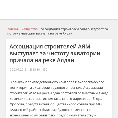
Главная
Общество
Ассоциация строителей АЯМ выступает за
чистоту акватории причала на реке Алдан
Ассоциация строителей АЯМ
выступает за чистоту акватории
причала на реке Алдан
30.07.2018
13:10
0
В рамках производственного контроля и экологического
мониторинга акватории грузового причала Ассоциации
строителей АЯМ на реке Алдан состоялся совместный выезд
комиссии в составе
:
исполнительного директора
Егора
Фролова
, представителя общественного совета при МО
«
Алданский
район»
Дмитрия
Бузова
(комиссия по
экономическому развитию, предпринимательству и