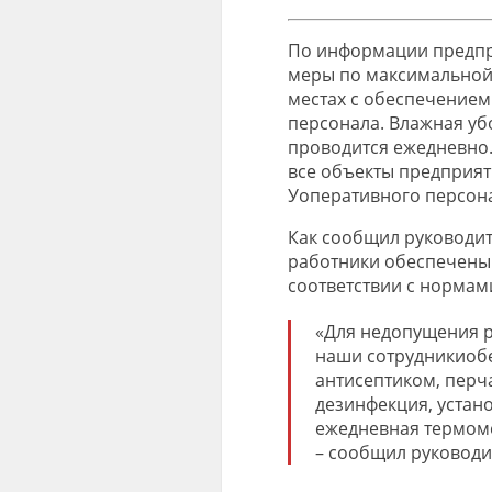
По инф
ормации предпр
меры по максимальной
местах
с обеспечением
персонала.
Влажная уб
проводится ежедневно
все объекты предприя
У
оперативного персон
Как сообщил руководит
работники
обеспечены 
соответствии с нормам
«
Для недопущения 
наши сотрудники
о
б
антисептиком,
перча
дезинфекция, устан
ежедневная термом
– сообщил руководи