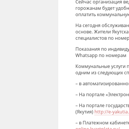
Сейчас организация вед
горожанам
будет удоб
оплатить коммунальную
На сегодня
обслуживан
основе
.
Жители Якутска
специалистов по номера
Показания по
индивиду
W
hatsapp
по
номе
рам
Коммунальные услуги
одним из следующих сп
– в автоматизированно
– На портале «Электро
– На портале госуда
рст
(Якутия)
http://e-yakutia
–
в Плате
жном кабинет
online.kvartplata.ru/
.