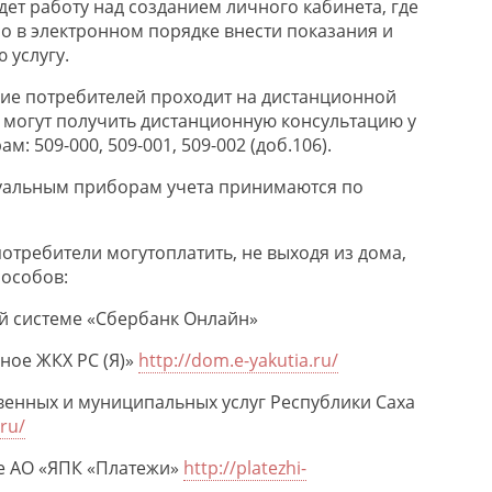
ет работу над созданием личного кабинета, где
но в электронном порядке внести показания и
 услугу.
ие потребителей
проходит
на
дистанционно
й
 могут получить д
истанцион
ную консультацию у
м: 509-000, 509-001,
509-002 (доб.106
).
альным приборам учета
принимаются по
потребители могут
оплатить, не выход
я из дома,
особов:
й системе «Сбербанк Онлайн»
нное ЖКХ РС
(Я)»
http://dom.e-yakutia.ru/
венных и муниципальных услуг
Республики Саха
.ru/
е АО «ЯПК «Платежи»
http://platezhi-