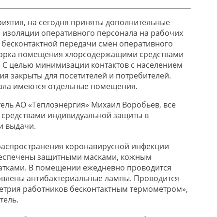
иятия, на сегодня
приняты дополнительные
 изоляции оперативн
ого персонала на рабочих
 бесконтактной передачи смен оперативного
орка помещения хлорсодержащими средствами
.
С целью минимизации контактов с населением
тия закрыты
для
посетителей и потребителей.
ала имеются отдельные помещения.
ель АО «
Теплоэнергия
» Михаил Воробьев, все
средст
вами индивидуальной защиты
в
и выдачи
.
распространения
к
оронавирусной
инфекции
еспечены защитными масками, кожным
тками. В помещении ежедневно проводится
овлены антибактериальные лампы.
Проводится
етрия работников бесконтактным термометром
»,
тель.