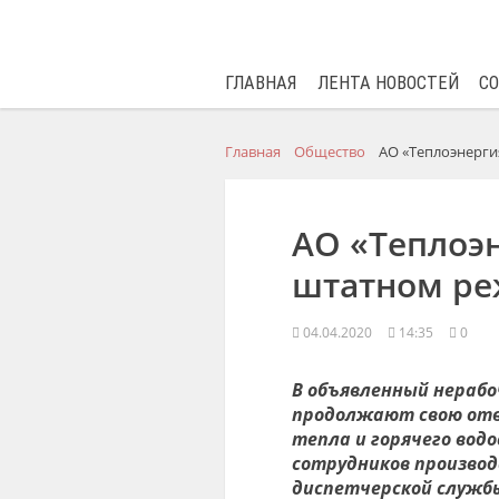
ГЛАВНАЯ
ЛЕНТА НОВОСТЕЙ
С
Главная
Общество
АО «Теплоэнерги
АО «Теплоэн
штатном р
04.04.2020
14:35
0
В объявленный нерабо
продолжают
свою отв
тепла и горя
чего вод
сотрудников
производ
диспетчерской служб