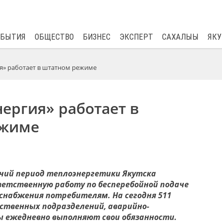
$
80.93
0.2
ОБЫТИЯ
ОБЩЕСТВО
БИЗНЕС
ЭКСПЕРТ
САХАЛЫЫ
ЯКУ
я» работает в штатном режиме
ергия» работает в
ежиме
чий период т
еплоэнергетики Якутска
етственную работу по бесперебойной
подаче
оснабжения потребителям
.
На сегодня 511
ственных подразделений, аварийно-
ы
ежедневно выполня
ю
т свои обязанности.