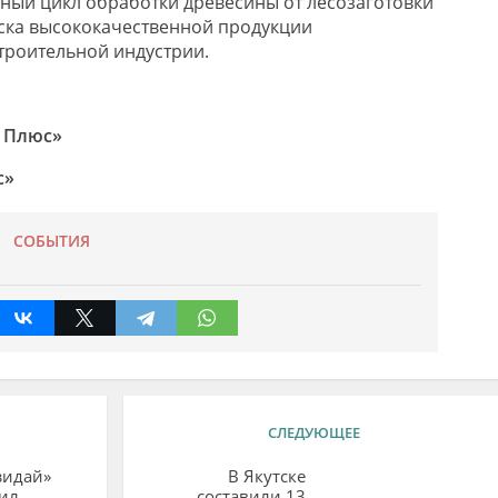
ный цикл обработки древесины от лесозаготовки
ска высококачественной продукции
троительной индустрии.
 Плюс»
с»
СОБЫТИЯ
СЛЕДУЮЩЕЕ
зидай»
В Якутске
ил
составили 13