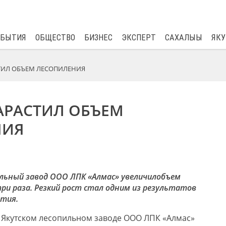
$
82.17
0.76
ОБЫТИЯ
ОБЩЕСТВО
БИЗНЕС
ЭКСПЕРТ
САХАЛЫЫ
ЯКУ
ТИЛ ОБЪЕМ ЛЕСОПИЛЕНИЯ
АРАСТИЛ ОБЪЕМ
НИЯ
ильный завод ООО ЛПК
«Алмас»
увеличил
объем
три раза
.
Резкий рост стал одним из результатов
ятия.
 Якутском лесопильном заводе
ООО ЛПК «Алмас»