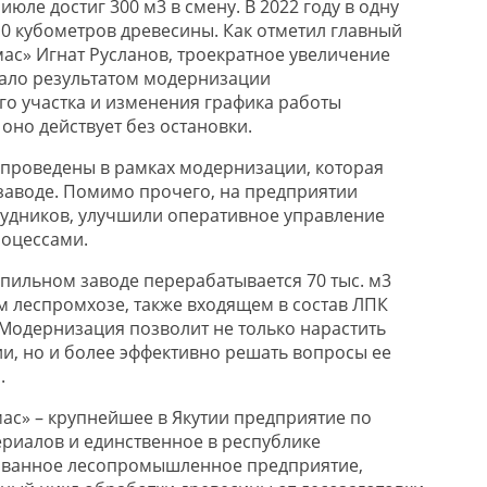
в июле достиг 300
м3
в смену.
В 2022 году в одну
0 кубометров древесины. Как отметил главный
ас» Игнат Русланов
,
троекратное у
величение
тало результатом модернизации
о участка и изменения
графика работы
ь оно
действует
без
остановки.
 проведены
в рамках модернизации, которая
заводе.
Помимо прочего,
на предприятии
удников, улучшили оперативное управление
оцессами.
опильном заводе
перерабатывается 70 тыс. м3
м леспромхозе, также входящем в состав ЛПК
 Модернизация позволит не только нарастить
и, но и
более эффективно решать вопросы ее
.
мас» – крупнейшее
в Якутии
предприятие по
ериалов
и
единственное в
р
еспублике
ованное лесопромышленное предприятие,