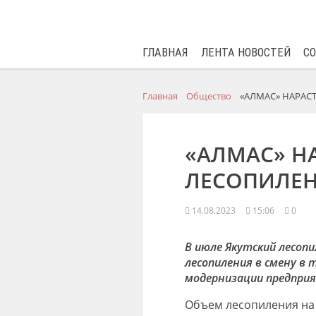
ГЛАВНАЯ
ЛЕНТА НОВОСТЕЙ
С
Главная
Общество
«АЛМАС» НАРАС
«АЛМАС» Н
ЛЕСОПИЛЕ
14.08.2023
15:06
0
В июле
Якутский лесоп
лесопиления
в смену в 
модернизации предпри
О
бъем лесопиления
на