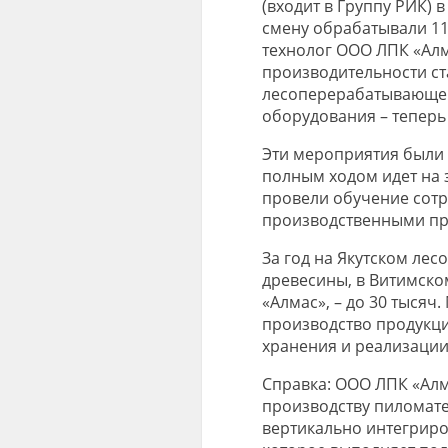
(входит в Группу РИК) 
смену
обрабатывали 11
технолог ООО ЛПК «Алм
производительности
с
лесоперерабатывающег
оборудования
– тепер
Эти
мероприяти
я были
полным ходом идет на 
провели обучение сотр
производственными пр
За год
на
Якутск
ом лес
древесины, в Витим
ско
«Алмас»,
– до 30 тысяч.
производство продукци
хранения и реализации
Справка: ООО ЛПК «Ал
производству пиломат
вертикально интегрир