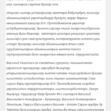
үгүс сылларга соҕотох буолар этэ.
Уонунан сыллар усталарыгар ааттара бобуллубут, кинилэр
айымньыларын үөрэтэрдээҕэр буолуох, ааҕар даҕаны
көҥүллэммэт кэмигэр В.Н. Протодьяконов үөрэтэр
устудьуоннарыгар, дьоҥҥо-сэргэҕэ тыла, кыаҕа тиийэринэн
маннык дьон бааллар, ааттара-суоллара умнуллуо суохтаах,
кинилэрэ суох саха культурата, литературата ситэтэ суох,
итэҕэс буолуоҕа, кинилэр айымньылара атын саха
суруйааччыларын айымньыларын кытта тэҥҥэ
тутуллуохтаах диэн аһаҕастык мөккүспүтэ, турууласпыта.
Василий Никитич ол санаатын сүүһүнэн, тыһыынчанан
үөрэппит оҕолоругар, көрсүбүт дьонугар,
утарылаһааччыларыгар кытта сатаан тириэрдибит буолан,
киниттэн истибиттэр, кини тылын ылыммыттар Саха
сирин бары муннуктарыгар В.Н. Протодьяконов сиэрдээх
үөрэтиитин тарҕаппыттара, иһитиннэрбиттэрэ.
Оннук
дьулуһуу, туруорсуу баар буолан 90-с сылларга Василий
Васильевич Никифоров – Күлүмнүүр, Василий Никанорович
Леонтьев, Гаврил Васильевич Баишев – Алтан Сарын курдук, бу
Таатта Оросиннарын курдук, онтон да атын саха уһулуччунаах