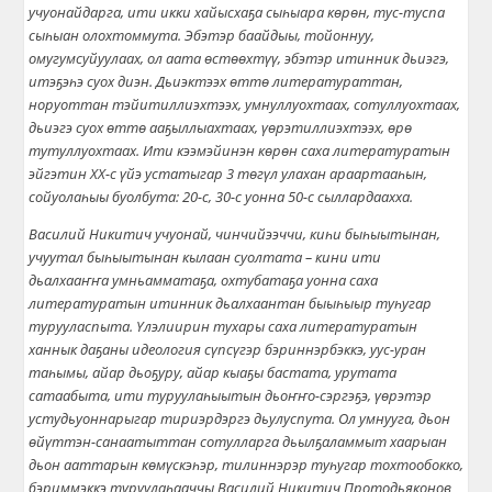
учуонайдарга, ити икки хайысхаҕа сыһыара көрөн, тус-туспа
сыһыан олохтоммута. Эбэтэр баайдыы, тойоннуу,
омугумсуйуулаах, ол аата өстөөхтүү, эбэтэр итинник дьиэгэ,
итэҕэһэ
суох диэн. Дьиэктээх өттө литератураттан,
норуоттан тэйитиллиэхтээх, умнуллуохтаах, сотуллуохтаах,
дьиэгэ суох өттө ааҕыллыахтаах, үөрэтиллиэхтээх, өрө
тутуллуохтаах. Ити кээмэйинэн көрөн саха литературатын
эйгэтин ХХ-с үйэ устатыгар 3 төгүл улахан араартааһын,
сойуолаһыы буолбута: 20-с, 30-с уонна 50-с сыллардаахха.
Василий Никитич учуонай, чинчийээччи, киһи быһыытынан,
учуутал быһыытынан кылаан суолтата – кини ити
дьалхааҥҥа умньамматаҕа, охтубатаҕа уонна саха
литературатын итинник дьалхаантан быыһыыр туһугар
турууласпыта. Үлэлиирин тухары саха литературатын
ханнык даҕаны идеология сүпсүгэр бэриннэрбэккэ, уус-уран
таһымы, айар дьоҕуру, айар кыаҕы бастата, урутата
сатаабыта, ити туруулаһыытын дьоҥҥо-сэргэҕэ, үөрэтэр
устудьуоннарыгар тириэрдэргэ дьулуспута. Ол умнууга, дьон
өйүттэн-санаатыттан сотулларга дьылҕаламмыт хаарыан
дьон ааттарын көмүскэһэр, тилиннэрэр туһугар тохтообокко,
бэриммэккэ туруулаһааччы Василий Никитич Протодьяконов