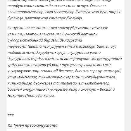
олорбут ки
һ
илээхпит диэн кэпсээн оҥостуҥ. Ол эһиги
ыччаттаргытыгар, саха ыччатыгар бүттүүнүгэр күүс, тирэх
буолуоҕа, олохторугар көмөлөөх буолуоҕа.
Оннук киһи этэ кини – Саха
өрөспүүбүлү
кэтин
үтүө
лээх
үлэ
һ
итэ, Платон Алексеевич Ойуунускай аатынан
судаарыстыбаннай бириэмийэ лауреата,
т
өрөөбүт
Тааттатын улуу
һ
ун ытык олохтоо
ҕ
о, би
һ
иги а
ҕ
а
табаарыспыт, до
ҕ
орбут, хорсун, тулуурдаах уонна
дьулуурдаах, кырдьыксыт, саха литературатын, култууратын
үрдүк аатын туһугар үйэтин тухары турууласпыт, саха
уһулуччулаах национальнай деятелэ, дьо
ҥҥ
о-сэргэ
ҕ
э алама
ҕ
ай,
үтүө майгылаах, тыһыынчанан
үө
рэппит устудьуоннарын,
кинини билэр дьон-сэргэ тапталыгар, ытыктабылыгар
бигэнэн оло
ҕ
ун ти
һ
эх к
ү
ннэригэр диэри олорбут – Василий
Никитич Протодьяконов.
***
Ил Түмэн пресс-сулууспата