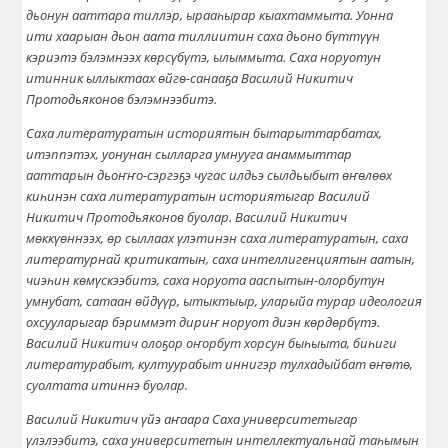
дьонун ааттара тиллэр, ырааһырар кыахтаммыта. Уонна
ити хаарыан дьон аата тиллиитин саха дьоно бүттүүн
кэриэтэ бэлэмнээх көрсүбүтэ, ылыммыта. Саха норуотун
итинник ыллыктаах өйгө-санааҕа Василий Никитич
Протодьяконов бэлэмнээбитэ.
Саха литературатын историятын бытарыттарбатах,
итэппэтэх, уонунан сылларга умнууга анаммыттар
ааттарын дьоҥҥо-сэргэҕэ чугас илдьэ сылдьыбыт өҥөлөөх
киһинэн саха литературатын историятыгар Василий
Никитич Протодьяконов буолар. Василий Никитич
мөккүөннээх, өр сыллаах үлэтинэн саха литературатын, саха
литературнай критикатын, саха интеллигенциятын аатын,
чиэһин көмүскээбитэ, саха норуота ааспытын-олорбутун
умнубат, сатаан өйдүүр, ытыктыыр, уларыйа турар идеология
охсууларыгар бэриммэт дириҥ норуот диэн көрдөрбүтэ.
Василий Никитич олоҕор оҥорбут хорсун быһыыта, биһиги
литературабыт, култуурабыт иннигэр тулхадыйбат өҥөтө,
суолтата итиннэ буолар.
Василий Никитич үйэ аҥаара Саха университетыгар
үлэлээбитэ, саха университетын интеллектуальнай таһымын