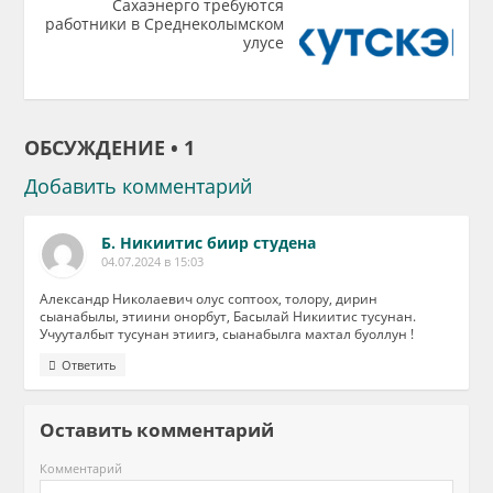
Сахаэнерго требуются
работники в Среднеколымском
улусе
ОБСУЖДЕНИЕ • 1
Добавить комментарий
Б. Никиитис биир студена
04.07.2024 в 15:03
Александр Николаевич олус соптоох, толору, дирин
сыанабылы, этиини онорбут, Басылай Никиитис тусунан.
Учууталбыт тусунан этиигэ, сыанабылга махтал буоллун !
Ответить
Оставить комментарий
Комментарий