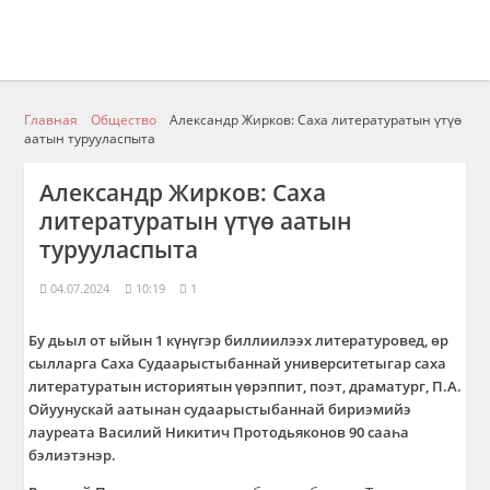
Главная
Общество
Александр Жирков: Саха литературатын үтүө
аатын турууласпыта
Александр Жирков: Саха
литературатын үтүө аатын
турууласпыта
04.07.2024
10:19
1
Бу дьыл от ыйын 1 күнүгэр биллиилээх литературовед, өр
сылларга Саха Судаарыстыбаннай университетыгар саха
литературатын историятын үөрэппит, поэт, драматург, П.А.
Ойуунускай аатынан судаарыстыбаннай бириэмийэ
лауреата Василий Никитич Протодьяконов 90 сааһа
бэлиэтэнэр.