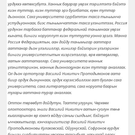
үрдүккэ көтөхсүбүтэ. Ханнык баҕарар үөрэх тэрилтэтэ бэйэтэ
киэн туттар, киэн туттар эрэ буолбатах, күөн туттар
дьонноох. Саха университета сүүрбэттэн тахса тыһыынча
устудьуоннаах, биэс тыһыынчаттан тахса үлэһиттээх, Россия
үрдүнэн тарбахха баттанар федеральнай таһымнаах үөрэх
кыһата, биһиги норуоппут киэн туттуута уонна эрэлэ. Манна
Россия Федерациятын, аан дойду таһымыгар ааттара
ааттанар дьон үлэлииллэр, кинилэр бэйэлэрин үлэлэринэн
биһиги университеппытын киэргэтэллэр, өрө көтөҕөллөр,
аатын ааттаталлар.
Саха университета маннык
үлэһиттэринэн, маннык дьоннооҕунан киэн туттар аналлаах.
Ол дьон ортотугар Василий Никитич Протодьяконов аата
биир ордук дьо
һ
уннаах, ордук кэрэхсэбиллээх аат буолан саха
университета, саха литературата, саха норуота баарын
тухары ааттана турар аналлаах.
Оттон т
ө
р
өө
б
ү
т дойдутун, Таатта улуу
һ
ун, Ч
ө
рк
өө
х
олохтоохторо, э
һ
иги Василий Никитич аатын-суолун төһө
кыалларынан
ө
р кэмҥэ
ө
й
дүү
-саныы сылдьыҥ, бэйэ
ҕ
ит
ыччаккытыгар, кэнчээригитигэр Василий Никитич
Протодьяконовы Кулаковскай, Ойуунускай, Софронов курдук
би
һ
иги сирбититтэн
үө
скээн тахсыбыт, ча
ҕ
ылхай оло
ҕ
у