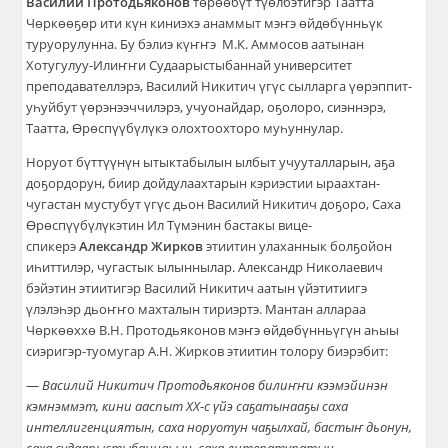
Василий Протодьяконов
төрөөбүт түөлбэтигэр Таатта
Чөркөөҕөр ити күн киниэхэ анаммыт мэҥэ өйдөбүнньүк
туруорулунна. Бу бэлиэ күҥҥэ М.К. Аммосов аатынан
Хотугулуу-Илиҥҥи Судаарыстыбаннай университет
преподавателлэрэ, Василий Никитич үгүс сылларга үөрэппит-
уһуйбут үөрэнээччилэрэ, учуонайдар, оҕолоро, сиэннэрэ,
Таатта, Өрөспүүбүлүкэ олохтоохторо муһуннулар.
Норуот бүттүүнүн ытыктабылын ылбыт учууталларын, аҕа
доҕордорун, биир дойдулаахтарын кэриэстии ыраахтан-
чугастан мустубут үгүс дьон Василий Никитич доҕоро, Саха
Өрөспүүбүлүкэтин Ил Түмэнин бастакы вице-
спикерэ
Александр Жирков
этиитин улаханнык болҕойон
иһиттилэр, чугастык ылыннылар. Александр Николаевич
бэйэтин этиитигэр Василий Никитич аатын үйэтитиигэ
үлэлэһэр дьоҥҥо махталын тириэртэ. Мантан аллараа
Чөркөөххө В.Н. Протодьяконов мэҥэ өйдөбүнньүгүн аһыы
сиэригэр-туомугар А.Н. Жирков этиитин толору биэрэбит:
—
Василий Никитич Протодьяконов били
ҥҥ
и кээмэйинэн
кэмнэммэт, кини ааспыт XX-с үйэ са
ҕ
атынааҕы саха
интеллигенциятын, саха норуотун чаҕылхай, бастыҥ дьонун,