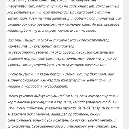
саха судаарыстыбанна
һ
ын, саха литературатын
төрүттэспит, олохсуппут уонна сайыннарбыт, сахалыы тыл
харыстабылын туһугар турууласпыт, саха омук бүттүүн
ытыктаан, киэн тутта ааттыыр, тарбахха баттанар а
ҕ
ыйах
ахсааннаах дьон кээмэйдэринэн кэмнэнэр ки
һ
и. Аныгы
кээмэйгэ
кыайтарбат, туспа, дириҥ кээмэйгэ сөп түбэһэр.
Василий Никитич олоҕун тухары Саха университетыгар
үлэлээбитэ. Бу үлэлээбит сылларыгар
университекка,
үө
рэппит о
ҕ
олоругар, дьонугар-сэргэтигэр,
сахатын норуотугар кини
үө
рэтээччи, чинчийээччи, учуонай
быһыытынан умнуллубат, с
ү
р
ү
н суолтата туохханый?
Бу сиргэ үгүс киһи кэлэн барар. Киһи-аймах сүрдээх талымас
өйдөөх-санаалаах.
Кэм-кэрдии тургутуутун ылбычча киһи
кыайан туораабат, уҥуордаабат.
Эһиги үгүстэр өйдүүгүт уонна билэҕит, саха литературатын
хара маҥнай үөскүөҕүттэн кэриэтэ, кылаас утарсыыта диэн
икки аҥыы хайытан, утарыта турсар, бэйэ-бэйэлэрин кытта
эйэлэспэт икки бөлөххө, лааҕырга араартаан, оннук
сыһыаннаһыы уонна дьону-сэргэни оннук сыһыаҥҥа үөрэтии
олохсуйбута. Суруйааччыларга, литература үлэһиттэригэр,