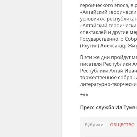
героического эпоса, в 
«Алтайский героически
условиях», республика
«Алтайский героически
спектаклей и другие м
Государственного Собр
(Якутия)
Александр Жи
В эти же дни пройдут 
писателя Республики А
Республики Алтай
Иван
торжественное собрани
литературно-творчески
***
Пресс-служба Ил Тумэ
Рубрики:
ОБЩЕСТВО