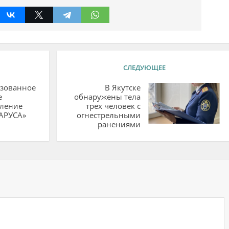
СЛЕДУЮЩЕЕ
изованное
В Якутске
е
обнаружены тела
вление
трех человек с
АРУСА»
огнестрельными
ранениями
ий