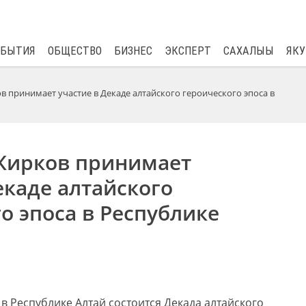
$
82.17
0.76
ОБЫТИЯ
ОБЩЕСТВО
БИЗНЕС
ЭКСПЕРТ
САХАЛЫЫ
ЯКУ
в принимает участие в Декаде алтайского героического эпоса в
Жирков принимает
екаде алтайского
о эпоса в Республике
. в Республике Алтай состоится Декада алтайского