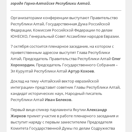
городе
Горно-Алтайске Республики Алтай.
Организаторами конференции выступают Правительство
Республики Алтай, Государственная Дума Российской
Федерации, Комиссия Российской Федерации по делам
ЮНЕСКО, Генеральный Совет Ассамблеи народов Евразии.
7 октября состоится пленарное заседание, на котором с
приветственным адресом выступят Глава Республики
Алтай, Председатель Правительства Республики Алтай
Олег
Хорохордин
,
Председатель Государственного Собрания –
Эл Курултай Республики Алтай
Артур Кохоев
.
Доклад на тему «Алтайский вектор
евразийской
интеграции» представит советник Главы Республики Алтай,
кандидат исторических наук, Народный писатель
Республики Алтай
Иван Белеков.
Первый вице-спикер парламента Якутии
Александр
Жирков
примет участие в работе пленарного заседания и
выступит наряду с первым заместителем Председателя
Комитета Государственной Думы по делам Содружества