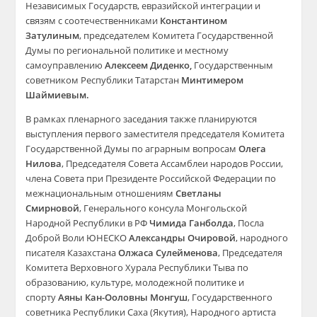
Независимых Государств, евразийской интеграции и
связям с соотечественниками
Константином
Затулиным
, председателем Комитета Государственной
Думы по региональной политике и местному
самоуправлению
Алексеем Диденко,
Государственным
советником Республики Татарстан
Минтимером
Шаймиевым.
В рамках пленарного заседания также планируются
выступления первого заместителя председателя Комитета
Государственной Думы по аграрным вопросам
Олега
Нилова
, Председателя Совета Ассамблеи народов России,
члена Совета при Президенте Российской Федерации по
межнациональным отношениям
Светланы
Смирновой
,
Генерального консула Монгольской
Народной Республики в РФ
Чимида
Ганболда
, Посла
Доброй Воли ЮНЕСКО
Александры Очировой
, народного
писателя Казахстана
Олжаса Сулейменова
, Председателя
Комитета Верховного Хурала Республики Тыва
по
образованию, культуре, молодежной политике и
спорту
Аяны Кан-Ооловны Монгуш
, Государственного
советника Республики Саха (Якутия), Народного артиста