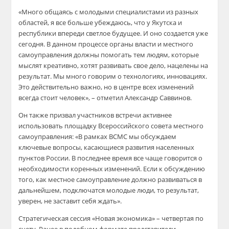
«Много общаясь с молодыми специалистами из разных
областей, я все больше убеждаюсь, что у Якутска и
республики впереди светлое будущее. И оно создается уже
сегодня. В данном процессе органы власти и местного
самоуправления должны помогать тем людям, которые
мыслят креативно, хотят развивать свое дело, нацелены на
результат. Мы много говорим о технологиях, инновациях.
Это действительно важно, но в центре всех изменений
всегда стоит человек»
, – отметил Александр
Саввинов
.
Он также призвал участников встречи активнее
использовать площадку Всероссийского совета местного
самоуправления:
«В рамках ВСМС мы обсуждаем
ключевые вопросы, касающиеся развития населенных
пунктов России. В последнее время все чаще говорится о
необходимости коренных изменений. Если к обсуждению
того, как местное самоуправление должно развиваться в
дальнейшем, подключатся молодые люди, то результат,
уверен, не заставит себя ждать».
Стратегическая сессия «Новая эконо
мика» – четвертая по