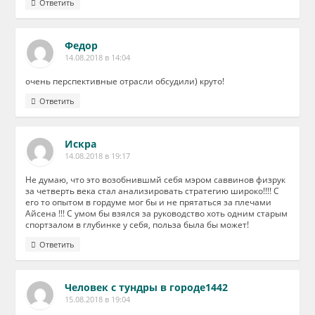
Ответить
Федор
14.08.2018 в 14:04
очень перспективные отрасли обсудили) круто!
Ответить
Искра
14.08.2018 в 19:17
Не думаю, что это возобнившмй себя мэром саввинов физрук
за четверть века стал анализировать стратегию широко!!!! С
его то опытом в гордуме мог бы и не прятаться за плечами
Айсена !!! С умом бы взялся за руководство хоть одним старым
спортзалом в глубинке у себя, польза была бы может!
Ответить
Человек с тундры в городе1442
15.08.2018 в 19:04