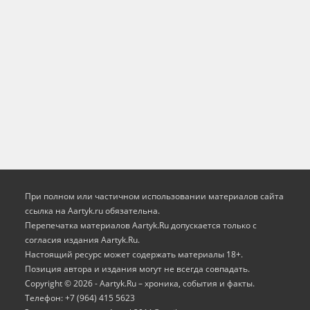
При полном или частичном использовании материалов сайта
ссылка на Aartyk.ru oбязательна.
Перепечатка материалов Aartyk.Ru допускается только с
согласия издания Aartyk.Ru.
Настоящий ресурс может содержать материалы 18+.
Позиция автора и издания могут не всегда совпадать.
Copyright © 2026 - Aartyk.Ru – хроника, события и факты.
Телефон: +7 (964) 415 5623