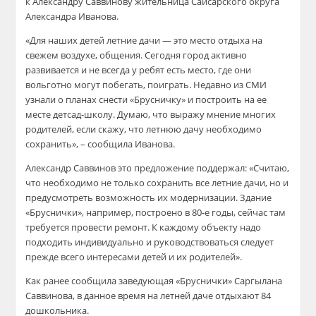
к Александру
Саввинову
жительница
Сайсарского
округа
Александра Иванова.
«Для наших детей летние дачи — это место отдыха на
свежем воздухе, общения. Сегодня город активно
развивается и не всегда у ребят есть место, где они
вольготно могут побегать, поиграть. Недавно из СМИ
узнали о планах снести «Брусничку» и построить на ее
месте детсад-школу. Думаю, что выражу мнение многих
родителей, если скажу, что летнюю дачу необходимо
сохранить»,
– сообщила Иванова.
Александр
Саввинов
это предложение поддержал:
«Считаю,
что необходимо не только сохранить все летние дачи, но и
предусмотреть возможность их модернизации. Здание
«Бруснички», например, построено в 80-е годы, сейчас там
требуется провести ремонт. К каждому объекту надо
подходить индивидуально и руководствоваться следует
прежде всего интересами детей и их родителей».
Как ранее сообщила заведующая «Бруснички» Саргылана
Саввинова
, в данное время на летней даче отдыхают 84
дошкольника.