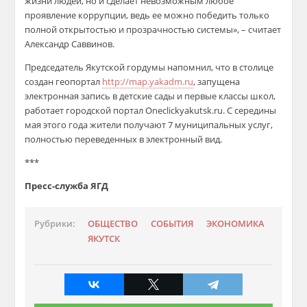
жизни людей, но и сделает невозможным любое
проявление коррупции, ведь ее можно победить только
полной открытостью и прозрачностью системы»,
– считает
Александр Саввинов.
Председатель Якутской г
ордумы напомнил, что в столице
создан
геопортал
http://map.yakadm.ru
, запущена
электронная запись в детские сады и первые классы школ,
работает
городской портал Оneclickyakutsk.ru.
С середины
мая этого года жители
получают
7 муниципальных услуг,
полностью переведенных в электронный вид.
***
Пресс-служба ЯГД
Рубрики:
ОБЩЕСТВО
СОБЫТИЯ
ЭКОНОМИКА
ЯКУТСК