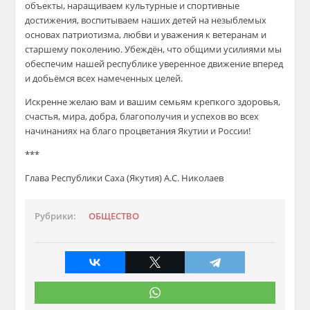
объекты, н
аращиваем культурные и спортивные
достижения,
воспитываем
наших детей
на незыблемых
основах патриотизма, л
юбви и уважения к ветеранам
и
старшему поколению
. У
беждё
н,
что общими усилиями мы
обеспечим
нашей республике уверенное
движение вперед
и
добьё
мся
всех
намеченных целей.
Искренне желаю вам и вашим
семьям крепкого здоровья,
счастья, мира,
добра, благополучия
и успехов во всех
начинаниях на благо процветания Якутии и России!
***
Глава Респу
блики Саха (Якутия)
А.С. Николаев
Рубрики:
ОБЩЕСТВО