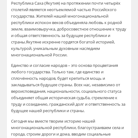
Республика Саха (Якутия) на протяжении почти четырёх
столетий является неотъемлемой частью Российского
государства. Жителей нашей многонациональной
республики испокон веков объединяла любовь к родной
земле, взаимовыручка, добросовестное отношение к труду
и общая ответственность за будущее республики и
страны.Якутяне искренне гордятся богатой историей,
культурой, уникальным духовным наследием
многонациональной России.
Единство и согласие народов – это основа процветания
любого государства. Только там, где единство и
сплочённость народов, будет крепиться мощь и
закладываться будущее страны.
Все
х нас
, независимо от
вер
оисповедания
, национальности, социального статуса
объединяет
общая
истори
ческая судьба,
стремление к
труд
у и созиданию, гражданский долг
и отв
етственность за
будущее нашей республики и страны
.
Сегодня мы вместе творим историю нашей
многонациональной
республики, благоустраив
аем села и
города, строим дороги
и дома,
вводим
социальные