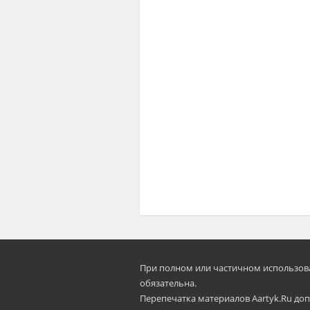
При полном или частичном использован
oбязательна.
Перепечатка материалов Aartyk.Ru допу