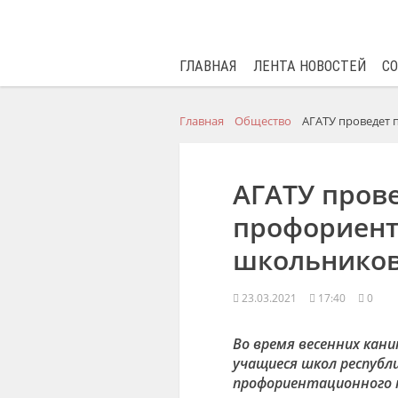
ГЛАВНАЯ
ЛЕНТА НОВОСТЕЙ
С
Главная
Общество
АГАТУ проведет
АГАТУ пров
профориент
школьнико
23.03.2021
17:40
0
Во время весенних каник
учащиеся школ республ
профориентационного т