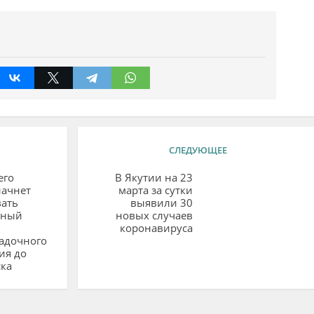
СЛЕДУЮЩЕЕ
его
В Якутии на 23
начнет
марта за сутки
вать
выявили 30
тный
новых случаев
коронавируса
адочного
ия до
ка