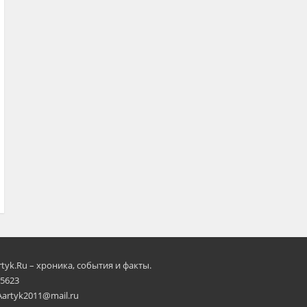
rtyk.Ru – хроника, события и факты.
 5623
Aartyk2011@mail.ru