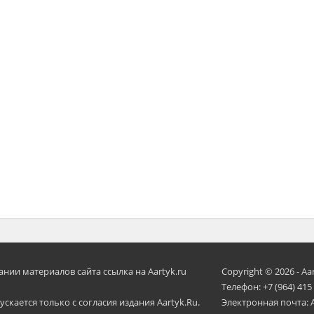
ии материалов сайта ссылка на Aartyk.ru
Copyright © 2026 - Aa
Телефон: +7 (964) 415
скается только с согласия издания Aartyk.Ru.
Электронная почта: 