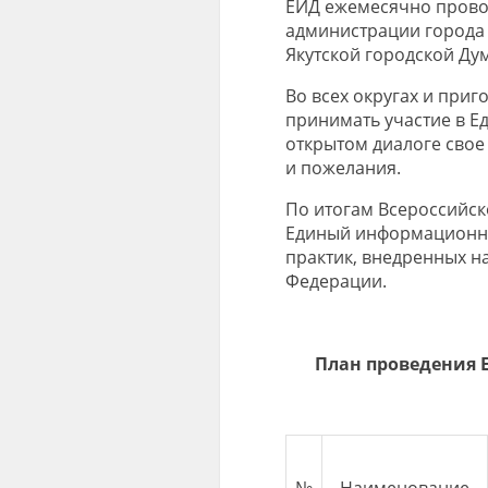
ЕИД ежемесячно провод
администрации города 
Якутской городской Дум
Во всех округах и приг
принимать участие в Е
открытом диалоге свое
и пожелания.
По итогам Всероссийск
Единый информационны
практик, внедренных н
Федерации.
План проведения 
№
Наименование