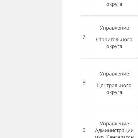
округа
Управление
7.
Строительного
округа
Управление
8.
Центрального
округа
Управление
9.
Администрации
мкр. Кангалассы