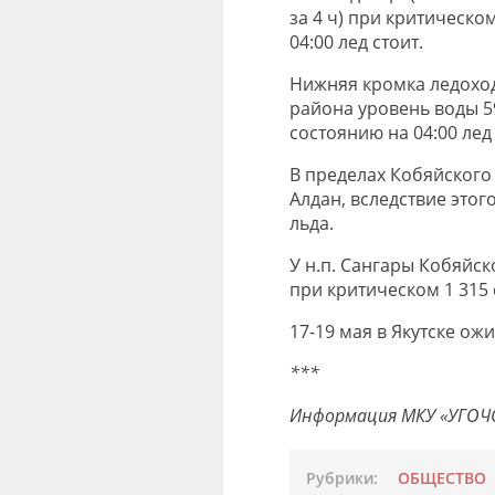
за 4 ч) при критическо
04:00 лед стоит.
Нижняя кромка ледоход
района уровень воды 59
состоянию на 04:00 лед 
В пределах Кобяйского
Алдан, вследствие этог
льда.
У н.п. Сангары Кобяйск
при критическом 1 315 
17-19 мая в Якутске ожи
***
Информация МКУ «УГОЧС 
Рубрики:
ОБЩЕСТВО