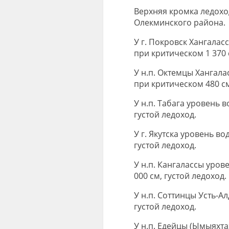
Верхняя кромка ледохо
Олекминского района.
У г. Покровск Хангаласс
при критическом 1 370 
У н.п. Октемцы Хангала
при критическом 480 см
У н.п. Табага уровень в
густой ледоход.
У г. Якутска уровень во
густой ледоход.
У н.п. Кангалассы урове
000 см, густой ледоход.
У н.п. Соттинцы Усть-А
густой ледоход.
У н.п. Едейцы (Ымыяхта