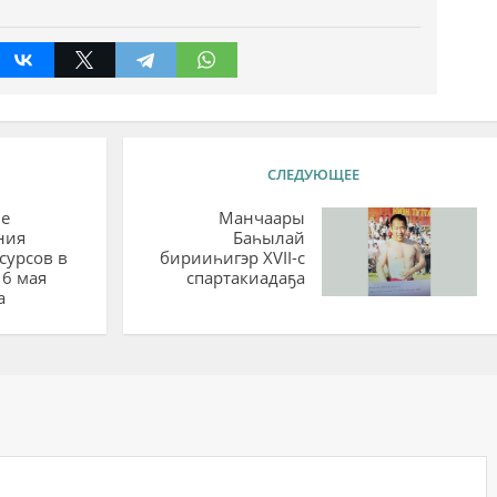
СЛЕДУЮЩЕЕ
е
Манчаары
ния
Баһылай
сурсов в
бирииһигэр XVII-с
16 мая
спартакиадаҕа
а
ий