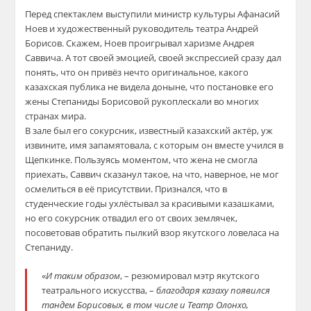
Перед спектаклем выступили министр культуры Афанасий
Ноев и художественный руководитель театра Андрей
Борисов. Скажем, Ноев проигрывал харизме Андрея
Саввича. А тот своей эмоцией, своей экспрессией сразу дал
понять, что он привёз нечто оригинальное, какого
казахская публика не видела доныне, что постановке его
жены Степаниды Борисовой рукоплескали во многих
странах мира.
В зале был его сокурсник, известный казахский актёр, уж
извините, имя запамятовала, с которым он вместе учился в
Щепкинке. Пользуясь моментом, что жена не смогла
приехать, Саввич сказанул такое, на что, наверное, не мог
осмелиться в её присутствии. Признался, что в
студенческие годы ухлёстывал за красивыми казашками,
но его сокурсник отвадил его от своих землячек,
посоветовав обратить пылкий взор якутского ловеласа на
Степаниду.
«
И таким образом
, – резюмировал мэтр якутского
театрального искусства, –
благодаря казаху появился
тандем Борисовых, в том числе и Театр Олонхо,