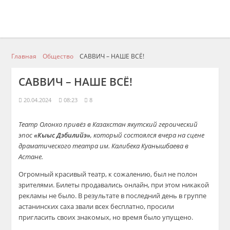
Главная
Общество
CАВВИЧ – НАШЕ ВСЁ!
CАВВИЧ – НАШЕ ВСЁ!
20.04.2024
08:23
8
Театр Олонхо привёз в Казахстан якутский героический
эпос
«Кыыс Дэбилийэ»
, который состоялся вчера на сцене
драматического театра им. Калибека Куанышбаева в
Астане.
Огромный красивый театр, к сожалению, был не полон
зрителями. Билеты продавались онлайн, при этом никакой
рекламы не было. В результате в последний день в группе
астанинских саха звали всех бесплатно, просили
пригласить своих знакомых, но время было упущено.