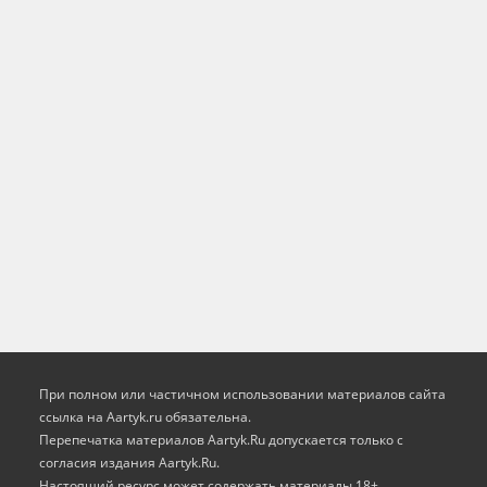
При полном или частичном использовании материалов сайта
ссылка на Aartyk.ru oбязательна.
Перепечатка материалов Aartyk.Ru допускается только с
согласия издания Aartyk.Ru.
Настоящий ресурс может содержать материалы 18+.