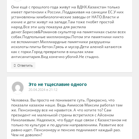
Они ещё с прошлого года живут на ВДНХ.Казахстан только
имеет притензии к России..Поддакивая на санкции ЕС.У них
установлены химбиологические заводы от НАТО.Власти и
ихние и дети живут на западе.Там тоже гнобят простой
народ.Все эти шоу показуха для распила
денег.Борисов&Романов скульптор на памятниках съели всех
собак.Подпольные миллионеры.Потом эти памятники никто
не вспоминает.Миллиардные памятники разрушены
исколоты плиты бетон.Грязь и мусор.Дети аленей катаются
как с горки.Город превратили в кишлак хлам
антисанитария.Вид конечно убогий.Не стыдно.
Ответить
Это не тщеславие одного
20.04.2024 в 21:12
Человека. Вы просто не понимаете суть. Прекрасно, что
показали казахом наше. Ведь Аммосов Максим работал там
же. Пенсионеру все не нравится. А что хотите то? Сам
президент не маленькой страны встретился с Айсеном
Николаевым. Надеемся, что будут еще связи с Казахстаном не
только по культуре и по другим направлениям. Развитие все
равно идет. Пенсионеру и пенсию поднимают каждый раз.
Чем не доволен?