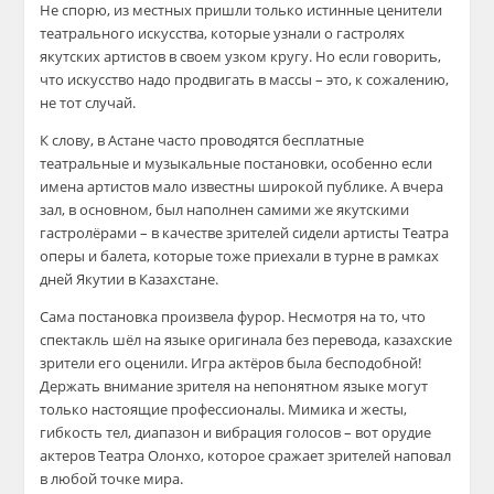
Не спорю, из местных пришли только истинные ценители
театрального искусства, которые узнали о гастролях
якутских артистов в своем узком кругу. Но если говорить,
что искусство надо продвигать в массы – это, к сожалению,
не тот случай.
К слову, в Астане часто проводятся бесплатные
театральные и музыкальные постановки, особенно если
имена артистов мало известны широкой публике. А вчера
зал, в основном, был наполнен самими же якутскими
гастролёрами – в качестве зрителей сидели артисты Театра
оперы и балета, которые тоже приехали в турне в рамках
дней Якутии в Казахстане.
Сама постановка произвела фурор. Несмотря на то, что
спектакль шёл на языке оригинала без перевода, казахские
зрители его оценили. Игра актёров была бесподобной!
Держать внимание зрителя на непонятном языке могут
только настоящие профессионалы. Мимика и жесты,
гибкость тел, диапазон и вибрация голосов – вот орудие
актеров Театра Олонхо, которое сражает зрителей наповал
в любой точке мира.