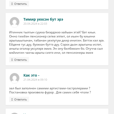
Ответить
Тимир уехсэн бут эрэ
20.04.2024 в 22:03
Итинник тылгын суукка биэрдэххэ хайыан этэй? Бэт киьи.
Онно тиийэн пенсионер сепке эппит, ол иьин бу киьини
арыгыьытынан, табанан уехпутум диир инигин. Бэттэх кэл эрэ.
Ейдене тус дуу, буоккан буттэ дуу. Сорох дьон арыгыны испэт,
аныгы оголор уксулэрэ эмиэ. Эн ону билбэккин бо. Отучча сыл
мэйиигин чахчы арыгы сиэтэ ини, ол пенсионеры эмиэ
Ответить
Как это -
21.04.2024 в 09:10
зал был заполнен самими артистами-гастролерами ?
Постановка произвела фурор . Для самих себя чтоли ?
Ответить