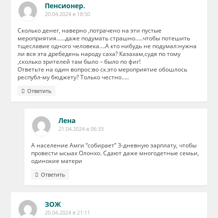
Пенсионер.
20.04.2024 в 18:50
Сколько денег, наверно ,потрачено на эти пустые
мероприятия……даже подумать страшно…..чтобы потешить
тщеславие одного человека….А кто нибудь не подумал:нужна
ли вся эта дребедень народу саха? Казахам,судя по тому
,сколько зрителей там было – было по фиг!
Ответьте на один вопрос:во ск.это мероприятие обошлось
республ-му бюджету? Только честно…..
Ответить
Лена
21.04.2024 в 06:33
А население Амги “собирает” 3-дневную зарплату, чтобы
провести ысыах Олонхо. Сдают даже многодетные семьи,
одинокие матери
Ответить
ЗОЖ
20.04.2024 в 21:11