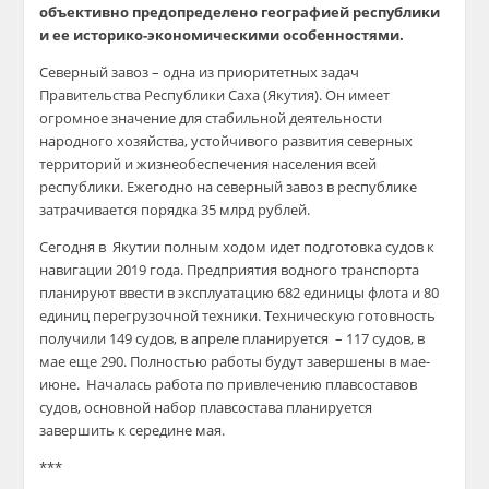
объективно предопределено географией республики
и ее историко-экономическими особенностями.
Северный завоз – одна из приоритетных задач
Правительства Республики Саха (Якутия). Он имеет
огромное значение для стабильной деятельности
народного хозяйства, устойчивого развития северных
территорий и жизнеобеспечения населения всей
республики. Ежегодно на северный завоз в республике
затрачивается порядка 35 млрд рублей.
Сегодня
в Якутии
полным ходом идет подготовка судов к
навигации 2019 года. Предприятия водного транспорта
планируют ввести в эксплуатацию 682 единицы флота и 80
единиц перегрузочной техники. Техническ
ую готовн
ость
получили
149 судов, в апреле
планируется –
117 судов, в
мае еще 290. Полностью работы буд
ут завершены в мае-
июне. Началась работа
по привлечению плавсоставов
судов, основной набор плавсостава планируется
за
вершить к середине мая
.
***