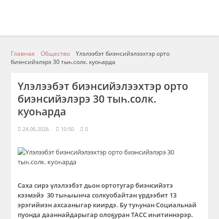
Главная
Общество
Үлэлээбэт биэнсийэлээхтэр орто
биэнсийэлэрэ 30 тыһ.солк. куоһарда
Үлэлээбэт биэнсийэлээхтэр орто
биэнсийэлэрэ 30 тыһ.солк.
куоһарда
24.06.2026
10:50
0
Саха сирэ үлэлээбэт дьон ортотугар биэнсийэтэ
кээмэйэ 30 тыһыынча солкуобайтан үрдээбит 13
эрэгийиэн ахсааныгар киирдэ. Бу туһунан Социальнай
пуонда дааннайдарыгар олоҕуран ТАСС иһитиннэрэр.