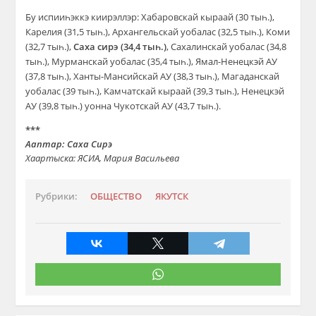
Бу испииһэккэ киирэллэр: Хабаровскай кыраай (30 тыһ.),
Карелия (31,5 тыһ.), Архангельскай уобалас (32,5 тыһ.), Коми
(32,7 тыһ.),
Саха сирэ (34,4 тыһ.)
, Сахалинскай уобалас (34,8
тыһ.), Мурманскай уобалас (35,4 тыһ.), Ямал-Ненецкэй АУ
(37,8 тыһ.), Ханты-Мансийскай АУ (38,3 тыһ.), Магаданскай
уобалас (39 тыһ.), Камчатскай кыраай (39,3 тыһ.), Ненецкэй
АУ (39,8 тыһ.) уонна Чукотскай АУ (43,7 тыһ.).
***
Ааптар: Саха Сирэ
Хаартыска: ЯСИА, Мария Васильева
Рубрики:
ОБЩЕСТВО
ЯКУТСК