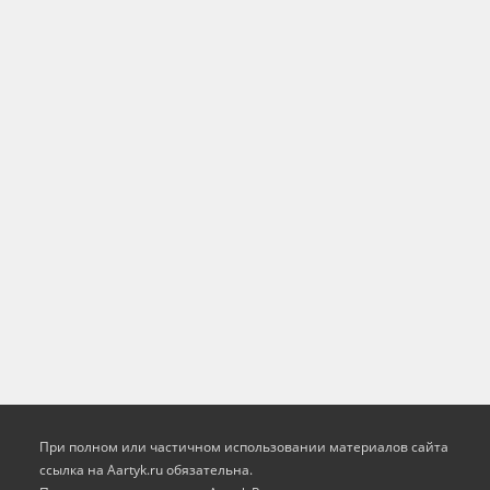
При полном или частичном использовании материалов сайта
ссылка на Aartyk.ru oбязательна.