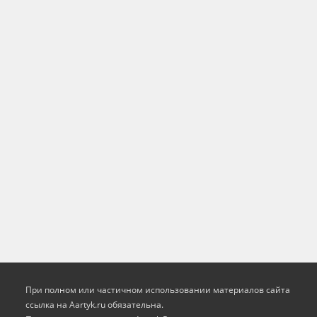
При полном или частичном использовании материалов сайта
ссылка на Aartyk.ru oбязательна.