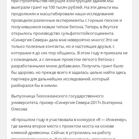
при строительстве несущих конструкций
здания.Мы
выиграли грант на 100 тысяч рублей. На эти деньги мы
продолжили и масштабировали наши исследования:
проводили различные эксперименты с горным песком и
получившимся новым типом бетона. Теперь в Якутске
открылось произв
одство
сульфатостойкого
цемента.
«
Синергия Севера» дала мне невероятно много! Это не
только полезные контакты, но и настоящие друзья, с
которыми я до сих пор общаюсь. В этом году я приехала не
с командным, а с личным проектом легкого бетона с
разработанными мною добавками. Получить грант было
бы здорово, но прежде всего я задалась целью найти
здесь
партнера для дальнейших исследований,
который
разбирался бы в химии.
Выпускница Тихоокеанского государственного
университета, призер «Синергия Севера-2017» Екатерина
Олесова
«В прошлом году я участвовала в конкурсе «Я — Инженер»,
где заняла второе место с проектом моста на основе
клееной древесины. Сейчас я устроилась на работу