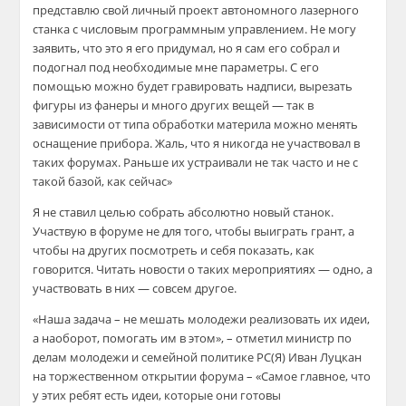
представлю свой личный проект автономного лазерного
станка с числовым программным управлением. Не могу
заявить, что это я его придумал, но я сам его собрал и
подогнал под необходимые мне параметры. С его
помощью можно будет гравировать надписи, вырезать
фигуры из фанеры и много других вещей — так в
зависимости от типа обработки материла можно менять
оснащение прибора.
Жаль, что я никогда не участвовал в
таких форумах. Раньше их устраивали не так часто и не с
такой базой, как сейчас»
Я не ставил целью собрать абсолютно новый станок.
Участвую в форуме не для того, чтобы выиграть грант,
а
чтобы на других посмотреть и себя показать, как
говорится. Читать новости о таких мероприятиях — одно, а
участвовать в них — совсем другое.
«Наша задача – не мешать молодежи реализовать их идеи,
а наоборот, помогать им в
этом
»,
– отметил
министр по
делам молодежи и семейной политике РС(Я)
Иван
Луцкан
на торжественном открытии форума –
«Самое главное, что
у этих ребят есть идеи, которые они готовы