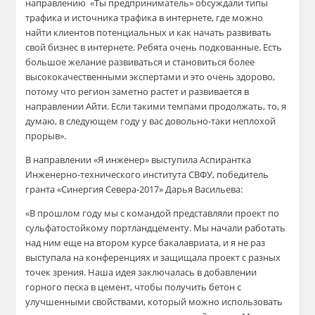
направлению «Ты предприниматель»
обсуждали типы
трафика и источника трафика в интернете
,
где можно
найти клиентов потенциальных и как начать развивать
свой бизнес в интернете. Ребята очень подкованные.
Есть
большое
желание развиваться и становиться более
высококачественными экспертами и это очень здорово,
потому что регион заметно растет и развивае
тся в
направлении
А
йти
. Если такими темпами продолжать, то, я
думаю, в следующем году у вас довольно-таки неплохой
прорыв
».
В направлении «Я инженер»
выступила
Аспирантка
Инженерно-технического института СВФУ, победитель
гранта «Синергия Севера-2017» Дарья Васильева
:
«В прошлом году мы с командой представляли проект по
сульфатостойкому
портландцементу. Мы начали работать
над ним еще на втором курсе
бакалавриата
, и я не раз
выступала на конференциях и защищала проект с разных
точек зрения. Наша идея заключалась в добавлении
горного песка в цемент, чтобы получить бетон с
улучшенными свойствами, который можно использовать