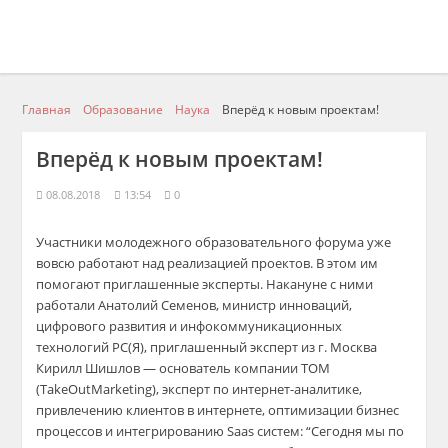
Главная
Образование
Наука
Вперёд к новым проектам!
Вперёд к новым проектам!
08.08.2018
13:54
0
Участники молодежного образовательного форума уже
вовсю работают над реализацией проектов. В этом им
помогают приглашенные эксперты. Накануне с ними
работали Анатолий Семенов, министр инноваций,
цифрового развития и инфокоммуникационных
технологий РС(Я), приглашенный эксперт из г. Москва
Кирилл Шишлов — основатель компании ТОМ
(TakeOutMarketing), эксперт по интернет-аналитике,
привлечению клиентов в интернете, оптимизации бизнес
процессов и интегрированию Saas систем
: “
Сегодня мы
по