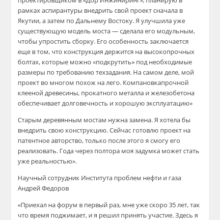
проектировщиком в «Дор Инжиниринг», планирую в
рамках аспирантуры внедрить свой проект сначала в
Якутии, а затем по Дальнему Востоку. Я улучшила уже
существующую модель моста — сделала его модульным,
чтобы упростить сборку. Его особенность заключается
еще в том, что конструкция держится на высокопрочных
болтах, которые можно «подкрутить» под необходимые
размеры по требованию
техзадания
. На самом деле, мой
проект во многом похож на
лего
.
Компановка
прочной
клееной древесины, прокатного металла и железобетона
обеспечивает долговечность и хорошую эксплуатацию»
Старым деревянным мостам нужна замена. Я хотела бы
внедрить свою конструкцию. Сейчас готовлю проект на
патентное авторство, только после этого я смогу его
реализовать. Года через полтора моя задум
ка может стать
уже реальностью».
Научный сотрудник Института проблем нефти и газа
Андрей Федоров
«Приехал на форум в первый раз, мне уже скоро 35 лет, так
что время поджимает, и я решил принять участие. Здесь я