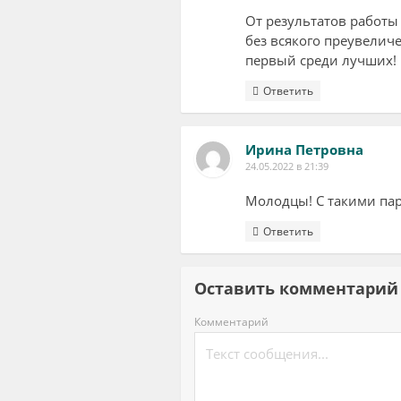
От результатов работы
без всякого преувелич
первый среди лучших!
Ответить
Ирина Петровна
24.05.2022 в 21:39
Молодцы! С такими па
Ответить
Оставить комментар
Комментарий