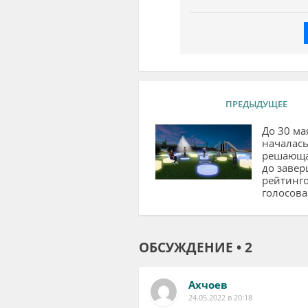
ПРЕДЫДУЩЕЕ
До 30 ма
началас
решающа
до заве
рейтинг
голосов
ОБСУЖДЕНИЕ • 2
Ахчоев
24.05.2022 в 20:18