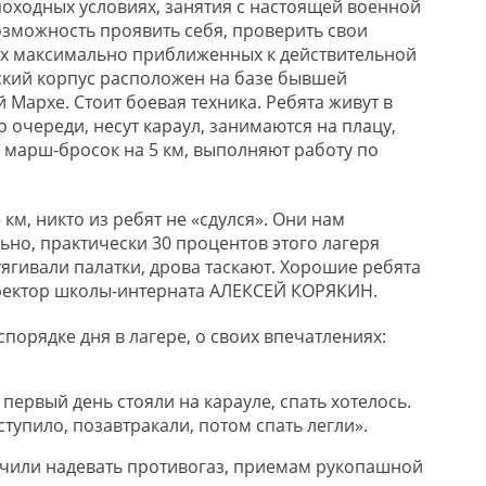
походных условиях
,
занятия с настоящей военной
озможность проявить себя, проверить свои
ях максимально приближенных к действительной
ский корпус расположен на базе бывшей
 Мархе. Стоит боевая техника.
Ребята живут в
о очереди, несут караул, занимаются на плацу,
т марш-бросок на 5 км
, выполняют работу по
5
км, никто из ребят не «сдулся»
.
Они н
ам
ьно,
практически 30 процентов этого лагеря
ягивали палатки, дрова таскают. Хорошие ребята
иректор школы-интерната
АЛЕКСЕЙ КОРЯКИН.
спорядке дня в лагере, о своих впечатлениях
:
 первый день стояли на карауле, спать хотелось.
тупило, позавтракали, потом спать легли
»
.
чили надевать противогаз, приемам рукопашной