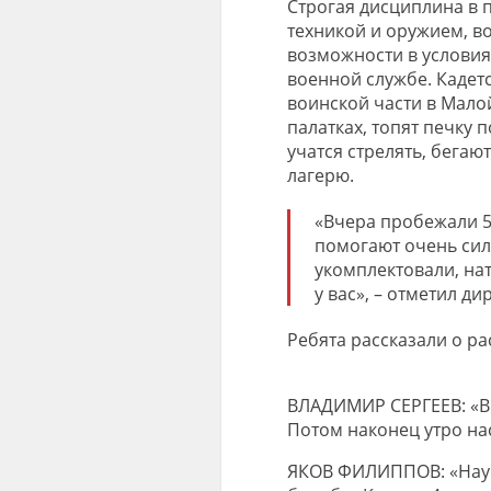
С
трогая дисциплина
в 
техникой и оружием, в
возможности в услови
военной службе.
Кадет
воинской части в Малой
палатках, топят печку п
учатся стрелять, бегаю
лагерю.
«
Вчера пробежали 
помогают очень сил
укомплектовали, нат
у вас
»
, – отметил д
Ребята рассказали о ра
ВЛАДИМИР СЕРГЕЕВ
: «
В
Потом наконец утро нас
ЯКОВ ФИЛИППОВ
:
«
Нау