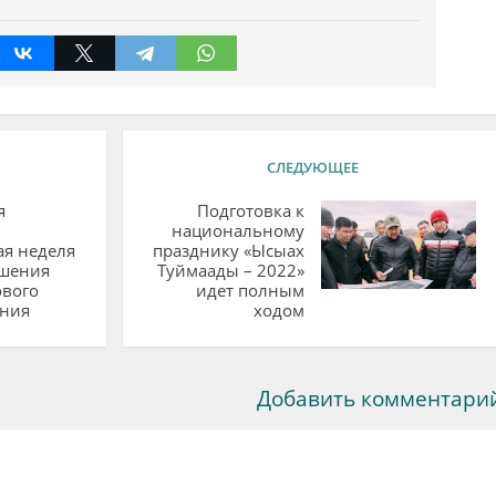
СЛЕДУЮЩЕЕ
я
Подготовка к
ь
национальному
я неделя
празднику «Ысыах
ршения
Туймаады – 2022»
ового
идет полным
ания
ходом
Добавить комментари