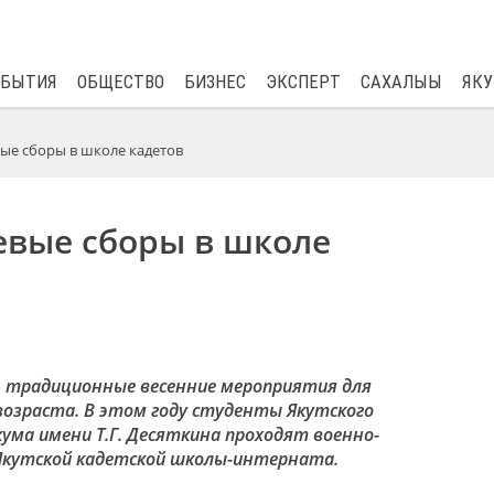
$
82.17
0.76
ОБЫТИЯ
ОБЩЕСТВО
БИЗНЕС
ЭКСПЕРТ
САХАЛЫЫ
ЯКУ
ые сборы в школе кадетов
евые сборы в школе
–
традиционные
весенние
мероприятия для
озраста. В этом году студенты Якутского
ма имени Т.Г.
Десяткина
проходят
военно-
Якутск
ой
кадетск
ой
школ
ы
-интернат
а.