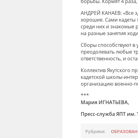
борьбы
. Кормят 4 раза,
АНДРЕЙ КАНАЕВ:
«
Все 
хорошие. Сами кадеты т
среди них и знакомые р
на разные занятия ход
С
боры
способствуют в
у
преодолевать любые т
ответственность, и ост
Коллектив Якутского п
кадетской школы-инте
организацию военно-по
***
Мария ИГНАТЬЕВА,
Пресс-служба ЯПТ им. 
Рубрики:
ОБРАЗОВАН