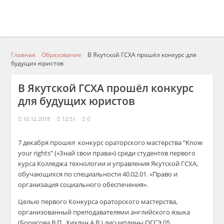
Главная
Образование
В Якутской ГСХА прошёл конкурс для
будущих юристов
В Якутской ГСХА прошёл конкурс
для будущих юристов
10.12.2018
12:51
0
7 декабря прошел
конкурс ораторского мастерства “
Know
your
rights
” («Знай свои права») среди студентов первого
курса
Колледжа технологии и управления Якутской ГСХА
,
обучающихся по специальности 40.02.01. «Право и
организация социального обеспечения».
Целью первого
К
онкурса
ораторского мастерства,
организованный преподавателями английского языка
(Борисова В.П.,
Хихлун
А.В.) дисциплины ОГСЭ.05