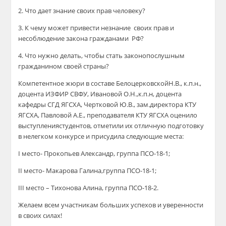
2. Что дает знание своих прав человеку?
3. К чему может привести незнание своих прав и
несоблюдение закона гражданами РФ?
4. Что нужно делать, чтобы стать законопослушным
гражданином своей страны?
Компетентное жюри
в составе
Белоцерковск
ой
Н.В.,
к.п.н
.,
доцент
а
ИЗФИР СВФУ, Иванов
ой
О.Н.,
к.п
.н
, доцент
а
кафедры СГД ЯГСХА, Чертков
ой
Ю.В., зам.директора КТУ
ЯГСХА, Павлов
ой
А
.Е
.
,
преподавател
я
КТУ ЯГСХА
оценило
выступления
студентов
, отметил
и
их
отличную подготовку
в нелегком конкурсе
и присудила следующие места:
I
место- Прокопьев
Александр, группа ПСО-18-1
;
II
место-
Макарова
Галина
,группа
ПСО-18-1
;
III
место
–
Тихонова Алина, группа ПСО-18-2.
Желаем всем участникам
больших успе
хов и уверенности
в своих силах!