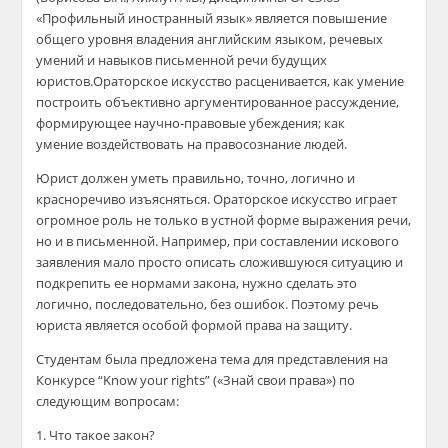
«Профильный иностранный язык» является пов
ышение
общего уровня
владения английски
м
языком, речевых
умений и навыков письменной речи
будущих
юристов.
Ораторское искусство расценивается,
как умение
построить объективно аргументированное рассуждение,
формирующее научно-правовые убеждения; как
умение
воздействовать
на правосознание людей.
Ю
рист должен уметь правильно, точно, логично и
красноречиво изъясняться.
Ораторское искусство играет
огромное роль не только в устной форме выражения речи,
но и в письменной. Например, при составлении искового
заявления мало просто
описать
сложившуюся ситуацию и
подкрепить ее нормами закона, нужно сделать это
логично, последовательно, без ошибок.
Поэтому речь
юриста является особой формой права на защиту.
Студентам
была предложена
тема для представления на
Конкурсе
“
Know
your
rights
” («Знай свои права») по
следующим вопросам:
1. Что такое закон?