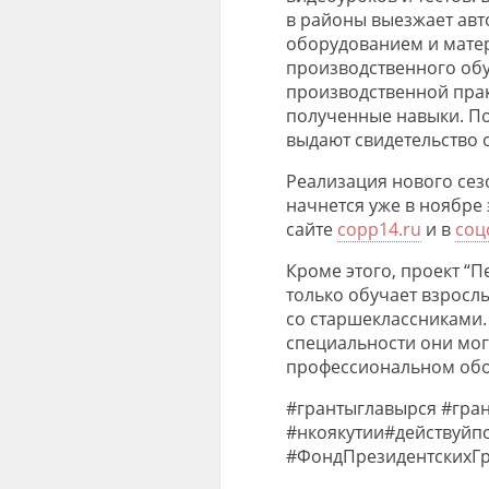
в районы
выезжает
авт
оборудованием и мате
производственного обу
производственной прак
полученные навыки. По
выдают
свидетельство 
Реализация нового сез
начнется уже в ноябре 
сайте
copp14.ru
и в
соц
Кроме этого
, проект “
только обучает взрослы
со старшеклассниками.
специальности они мог
профессиональном обо
#
грантыглавырся
#
гра
#
нкоякутии
#
действуйп
#
ФондПрезидентскихГ