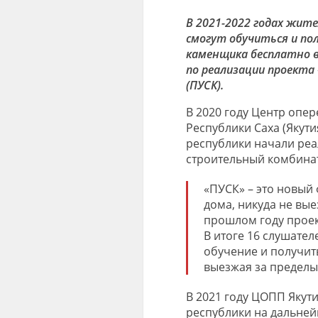
В 2021-2022 годах жит
смогут обучиться и по
каменщика
бесплатно 
по
реализации проекта
(
П
УСК)
.
В 2020 году Центр оп
Республики Саха (Якут
республики начали ре
строительный комбина
«П
УСК
» –
это новый 
дома, никуда не вы
прошлом году п
рое
В итоге 16
слушателе
обучение и получит
выезжая за пределы
В 2021 году ЦОПП Якути
республики на дальне