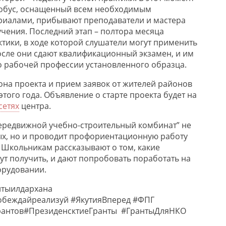
обус, оснащенный всем необходимым
риалами, прибывают преподаватели и мастера
чения. Последний этап – полтора месяца
тики, в ходе которой слушатели могут применить
сле они сдают квалификационный экзамен, и им
о рабочей профессии установленного образца.
она проекта и прием заявок от жителей районов
этого года. Объявление о старте проекта будет на
сетях
центра.
Передвижной учебно-строительный комбинат” не
х, но и проводи
т профориентационную работу
 Школьникам рассказывают о том, какие
ут получить, и дают попробовать поработать на
рудовании.
нтыилдархана
обеждайреализуй
#
ЯкутияВперед
#ФПГ
рантов
#
Пре
зиденсктиеГранты
#
ГрантыДляНКО