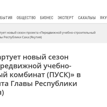
$
82.17
0.76
ОБЫТИЯ
ОБЩЕСТВО
БИЗНЕС
ЭКСПЕРТ
САХАЛЫЫ
ЯКУ
ртует новый сезон проекта «Передвижной учебно-строительный
вы Республики Саха (Якутия)
артует новый сезон
ередвижной учебно-
й комбинат (ПУСК)» в
нта Главы Республики
я)