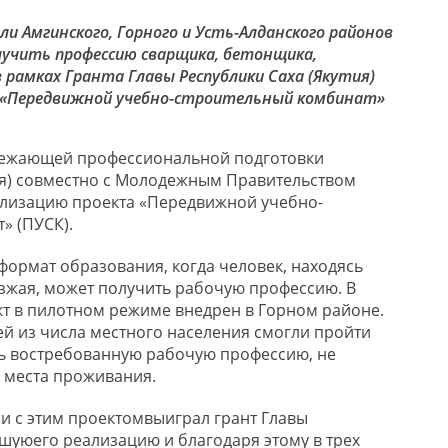
ели
Амгинского
, Горного и
Усть-Алд
анского
районов
лучить профессию
сварщика, б
етонщика,
в рамках
Г
ранта Главы
Р
еспублики Саха (Якутия)
 «Передвижной учебно-строительный комбинат
»
ережающей профессиональной подготовки
ия) совместно с Молодежным Правительством
ализацию проекта «Передвижной учебно-
т
»
(
П
УСК)
.
формат образования, когда человек, находясь
езжая, может получить рабочую профессию.
В
кт в пилотном режиме внедрен в Горном районе.
й из числа местного населения смогли пройти
ь востребованную рабочую профессию, не
 места проживания.
и с этим проектом
выиграл грант Главы
йшую
его
реализацию
и благодаря этому
в трех