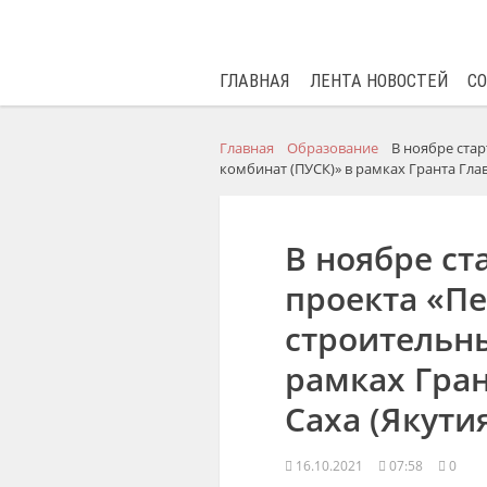
ГЛАВНАЯ
ЛЕНТА НОВОСТЕЙ
С
Главная
Образование
В ноябре ста
комбинат (ПУСК)» в рамках Гранта Гла
В ноябре ст
проекта «П
строительны
рамках Гра
Саха (Якути
16.10.2021
07:58
0