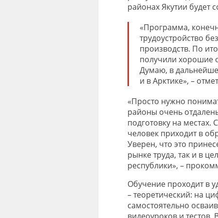
районах
Якутии
будет с
«
Программа, конечн
трудоустройство бе
производств
.
По
ито
получили
хорошие
о
Думаю, в дальнейше
и в Арктике»,
– отме
«
Просто нужно понимат
районы очень отдалены
подготовку на местах. 
человек приходит в об
Уверен, что это
принесе
рынке труда, так и в 
республики»,
– прокомм
Обучение проходит в у
– теоретический:
на ци
самостоятельно осваи
видеоуроков и тестов. 