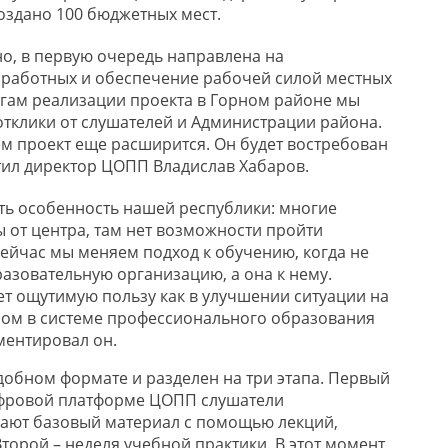
оздано 100 бюджетных мест.
о, в первую очередь направлена на
зработных и обеспечение рабочей силой местных
гам реализации проекта в Горном районе мы
тклик
и
от слушателей и Администрации района.
м проект
еще
расширится. Он будет во
стребован
тил директор ЦОПП
Владислав
Хабаров.
ь особенность нашей республики: многие
 от центра, там нет возможности пройти
Сейчас мы меняем подход к обучению, когда не
разовательную организацию, а она к нему
.
т ощутимую пользу как в улучшении ситуации на
целом в системе профессионального образования
ентировал он.
добном формате и разделен на три этапа.
Первый
фровой платформе ЦОПП слушатели
вают базовый материал с помощью лекций,
Второй – неделя учебной практики. В этот момент