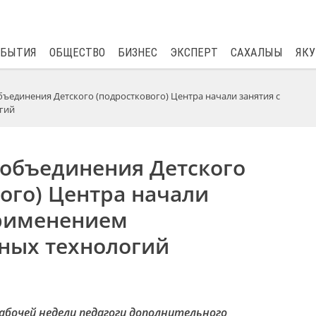
$
82.17
0.76
ОБЫТИЯ
ОБЩЕСТВО
БИЗНЕС
ЭКСПЕРТ
САХАЛЫЫ
ЯКУ
бъединения Детского (подросткового) Центра начали занятия с
гий
 объединения Детского
ого) Центра начали
применением
ных технологий
абочей недели педагоги дополнительного