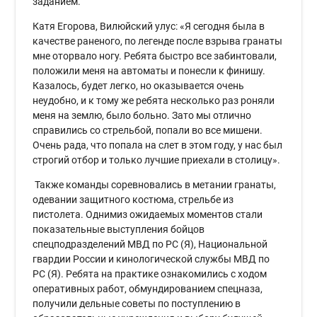
заданием.
Катя Егорова, Вилюйский улус: «Я сегодня была в
качестве раненого, по легенде после взрыва гранаты
мне оторвало ногу. Ребята быстро все забинтовали,
положили меня на автоматы и понесли к финишу.
Казалось, будет легко, но оказывается очень
неудобно, и к тому же ребята несколько раз роняли
меня на землю, было больно. Зато мы отлично
справились со стрельбой, попали во все мишени.
Очень рада, что попала на слет в этом году, у нас был
строгий отбор и только лучшие приехали в столицу».
Также команды соревновались в метании гранаты,
одевании защитного костюма, стрельбе из
пистолета. Однимиз ожидаемых моментов стали
показательные выступления бойцов
спецподразделений МВД по РС (Я), Национальной
гвардии России и кинологической службы МВД по
РС (Я). Ребята на практике ознакомились с ходом
оперативных работ, обмундированием спецназа,
получили дельные советы по поступлению в