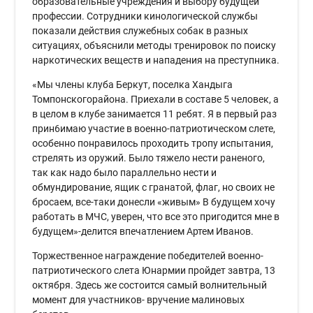
образовательные учреждения и выбору будущей
профессии. Сотрудники кинологической службы
показали действия служебных собак в разных
ситуациях, объяснили методы тренировок по поиску
наркотических веществ и нападения на преступника.
«Мы члены клуба Беркут, поселка Хандыга
Томпонскогорайона. Приехали в составе 5 человек, а
в целом в клубе занимается 11 ребят. Я в первый раз
прин6имаю участие в военно-патриотическом слете,
особенно понравилось проходить тропу испытания,
стрелять из оружий. Было тяжело нести раненого,
так как надо было параллельно нести и
обмундирование, ящик с гранатой, флаг, но своих не
бросаем, все-таки донесли «живым» В будущем хочу
работать в МЧС, уверен, что все это пригодится мне в
будущем»-делится впечатлением Артем Иванов.
Торжественное награждение победителей военно-
патриотического слета Юнармии пройдет завтра, 13
октября. Здесь же состоится самый волнительный
момент для участников- вручение малиновых