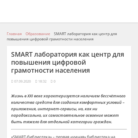
Главная
Образование
SMART лаборатория как центр для
повышения цифровой грамотности населения
SMART лаборатория как центр для
повышения цифровой
грамотности населения
07.09.2020
18:32
0
Жизнь в
XXI
веке характеризуется наличием
бессчётного
количества средств для создания комфортных условий –
приложения, интернет-сервисы,
но, как ни
парадоксально,
их
самостоятельное освоение может
быть тяжело для отдельной категории
граждан
.
«
SMART
-библиотека
»
– первая
«умная»
библиотека на