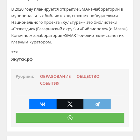
В 2020 году планируется о
ткрытие
SMART
-лаборатори
й в
муниципальных библиотеках, ставших победителями
Национального проекта «Культура»
– это библиотеки
«Созвездие» (Гагаринский округ) и «Библиополе» (с. Маган).
Конечно же, лаборатория
«
SMART
-библиотеки
»
станет их
главным куратором
.
***
Якутск.рф
Рубрики:
ОБРАЗОВАНИЕ
ОБЩЕСТВО
СОБЫТИЯ