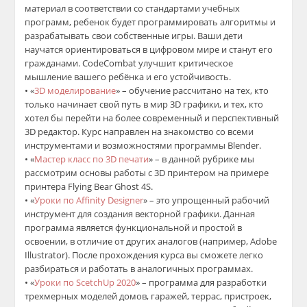
материал в соответствии со стандартами учебных
программ, ребенок будет программировать алгоритмы и
разрабатывать свои собственные игры. Ваши дети
научатся ориентироваться в цифровом мире и станут его
гражданами.
CodeCombat
улучшит критическое
мышление вашего ребёнка и его устойчивость.
•
«
3
D
моделирование
»
–
о
бучение рассчитано на тех, кто
только начинает свой путь в мир 3D графики, и тех, кто
хотел бы перейти на более современный и перспективный
3D редактор.
К
урс направлен на знакомство со всеми
инструментами и возможностями программы
Blender
.
•
«
Мастер класс по 3
D
печати
»
– в данной рубрике мы
рассмотрим основы работы с 3D принтером
на примере
принтера
Flying
Bear
Ghost
4S.
•
«
Уроки по
Affinity
Designer
»
–
э
то упрощенный рабочий
инструмент для создания векторной графики. Данная
программа является функциональной и простой в
освоении, в отличие от других аналогов
(например
,
Adobe
Illustrator
)
. После прохождения курса вы сможете легко
разбираться и работать в аналогичных программах.
•
«
Уроки по
ScetchUp
2020
»
– программа для разработки
трехмерных моделей домов, гаражей, террас, пристроек,