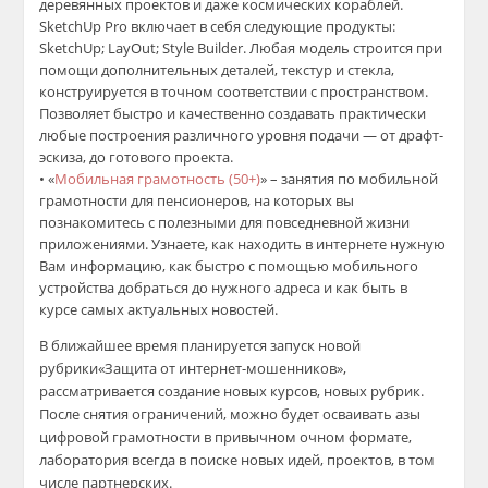
деревянных проектов и даже космических кораблей.
SketchUp
Pro
включает в себя следующие продукты:
SketchUp
;
LayOut
;
Style
Builder
. Любая модель строится при
помощи дополнительных деталей, текстур и стекла,
конструируется в точном соответствии с пространством.
Позволяет быстро и качественно создавать практически
любые построения различного уровня подачи — от драфт-
эскиза, до готового проекта.
•
«
Мобильная грамотность (50+)
»
–
з
анятия по
м
обильной
грамотности для пенсионеров, на которых вы
познакомитесь с полезными для повседневной жизни
приложениями. Узнаете, как находить в интернете нужную
Вам информацию, как быстро с помощью мобильного
устройства добраться до нужного адреса и как быть в
курсе самых актуальных новостей.
В
ближайшее время
планируется запуск
нов
ой
рубрик
и
«
Защита от интернет-мошенников
»
,
рассматривается создание новых курсов, новых рубрик
.
П
осле снятия
ограничений
,
можно будет осваивать азы
цифровой грамотности
в привычном
очном
формате
,
лаборатория всегда в поиске новых идей, проектов, в том
числе партнерских
.