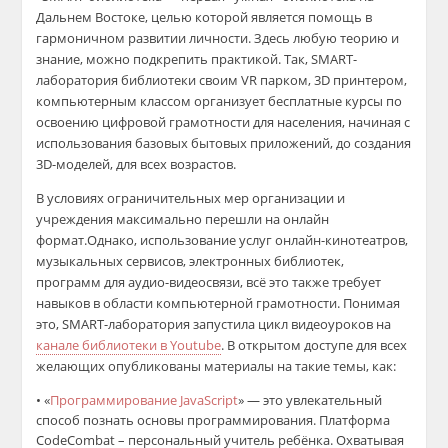
Дальнем Востоке,
целью которой является помощь в
гармоничном развитии личности. Здесь любую теорию и
знание, можно подкрепить практикой. Так,
SMART
-
лаборатория
библиотеки
своим
VR
парком
,
3
D
принтер
ом,
компьютерным классом организует
бесплатные курсы по
освоению цифровой грамотности для населения
, начиная с
использования базовых бытовых приложений, до создания
3
D
-моделей
, для всех возрастов
.
В условиях о
граничительных мер
организации и
учреждения
максимально
перешли на онлайн
формат
.
Однако,
использование услуг о
нлайн-кинотеатр
ов
,
музыкальны
х
сервис
ов
, электронны
х
библиотек,
программ для аудио-видеосвязи,
вс
ё
это
также
требу
е
т
навыков
в области компьютерной грамотности.
Понимая
это,
SMART-лаборатория
запустила цикл видеоуроков на
канале библиотеки в
Youtube
. В открытом доступе для всех
желающих опубликованы материалы на такие темы,
как
:
•
«
Программирование
JavaScript
»
— это увлекательный
способ познать основы программирования. Платформа
CodeCombat
– персональный учитель ребёнка. Охватывая