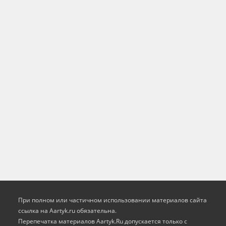
При полном или частичном использовании материалов сайта
ссылка на Aartyk.ru oбязательна.
Перепечатка материалов Aartyk.Ru допускается только с