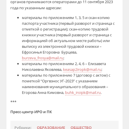
органов принимаются операторами до 11 сентября 2023
года по указанным адресам:
материалы по приложениям 1, 3, 5 и скан-копию
паспорта участника (первый разворот и страница с
отметкой о регистрации); скан-копию трудовой
книжки участника (первый разворот и страница с
информацией об актуальном месте работы) или
выписку из электронной трудовой книжки –
Ефросинья Егоровна Бурцева,
burzeva_frosya@mail.ru
;
материалы по приложениям 2, 4, 6 – Елизавета
Николаевна Яковлева,
keasap2iropk@mail.ru
;
материалы по приложению 7 (договор с актом) с
пометкой “Оргвзнос УГ-2023” с указанием
наименования муниципального образования –
Егорова Анна Кимовна,
buhk_iroipk@mail.ru
.
***
Пресс-центр ИРО и ПК
Рубрики:
ОБРАЗОВАНИЕ
ОБЩЕСТВО